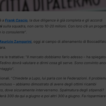
à a
Frank Cascio
, la due diligence è già completa e gli accordi
ni
sulla squadra, non certo 10-20 milioni. Con loro c’è un progett
 e io consulente
“.
aurizio Zamparini
, oggi al campo di allenamento di Boccadifal
ara.
 le trattative: “
Il mercato dobbiamo farlo adesso
– ha spiegato
Tedino dovrà valutare e dirmi cosa gli serve. Sono convinto anc
antaggio
“.
onali. “
Chiedete a Lupo, lui parla con le Federazioni. Il problem
oncluso
– abbiamo dimostrato di avere degli ottimi ricambi
co, dove sicuramente interverremo. Spalmatura degli stipendi?
rà 300 da qui a giugno e poi altri 300 a giugno. Fa risparmiare