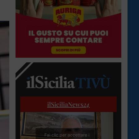
ilSiciliaNews
24
Fai clic per accettare i