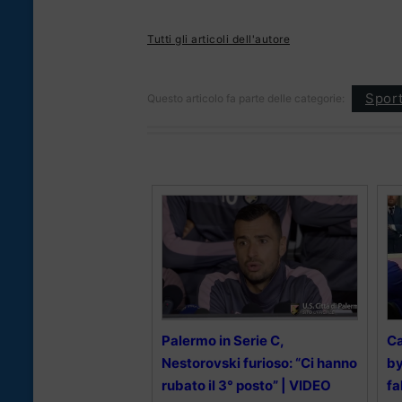
Tutti gli articoli dell'autore
Spor
Questo articolo fa parte delle categorie:
Palermo in Serie C,
Ca
Nestorovski furioso: “Ci hanno
by
rubato il 3° posto” | VIDEO
fa