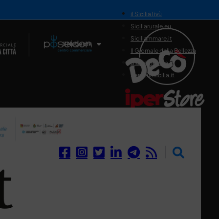
il SiciliaTivù
Siciliarurale.eu
Siciliammare.it
Il Network
Il Giornale della Bellezza
Siciliamedica.it
Sanitainsicilia.it