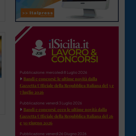
Pubblicazione: mercoledì 8 Luglio 2026
Bandi e concorsi: le ultime novità dalla
Gazzetta Ufficiale della Repubblica Italiana del 3 e
7 luglio 2026
Pubblicazione: venerdì 3 Luglio 2026
Bandi e concorsi: ecco le ultime novità dalla
Gazzetta Ufficiale della Repubblica Italiana del 26
e 30 giugno 2026
Pubblicazione: venerdì 26 Giugno 2026