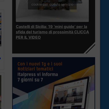
cookie per questo servizio
Castelli di Sicilia: 19 ‘mini guide’ per la
sfida del turismo di prossimità CLICCA
PER IL VIDEO
o