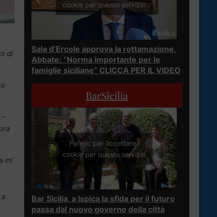
cookie per questo servizio
Sala d’Ercole approva la rottamazione,
o di
Abbate: “Norma importante per le
famiglie siciliane” CLICCA PER IL VIDEO
co
BarSicilia
 –
ora
Fai clic per accettare i
cookie per questo servizio
a mi
 a
Bar Sicilia, a Ispica la sfida per il futuro
passa dal nuovo governo della città