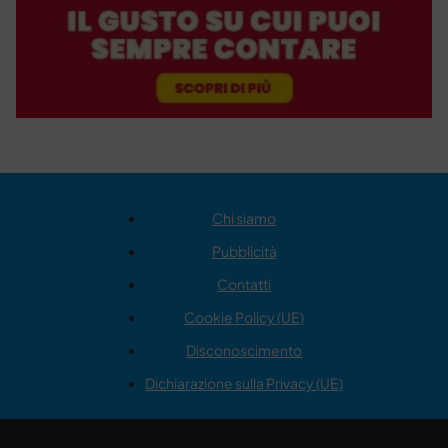
Chi siamo
Pubblicità
Contatti
Cookie Policy (UE)
Disconoscimento
Dichiarazione sulla Privacy (UE)