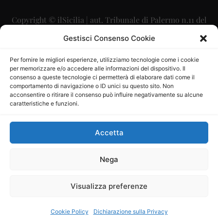
Copyright © ilSicilia | aut. Tribunale di Palermo n.11 del
29/09/2015
Gestisci Consenso Cookie
Editore: Mercurio Comunicazione Soc. Coop. A.R.L.
Per fornire le migliori esperienze, utilizziamo tecnologie come i cookie
per memorizzare e/o accedere alle informazioni del dispositivo. Il
Direttore Editoriale: Maurizio Scaglione
consenso a queste tecnologie ci permetterà di elaborare dati come il
comportamento di navigazione o ID unici su questo sito. Non
Direttore Responsabile: Maria Calabrese
acconsentire o ritirare il consenso può influire negativamente su alcune
caratteristiche e funzioni.
p.zza Sant’Oliva, 9 – 90141 – Palermo – 091335557
P.IVA: 06334930820
Accetta
Mercurio Comunicazione Società Cooperativa a r.l. è
iscritta al Registro degli Operatori di Comunicazione al
Nega
numero 26988
Visualizza preferenze
Sito gestito da
La Digitale srl
–
info@ladigitale.it
Cookie Policy
Dichiarazione sulla Privacy