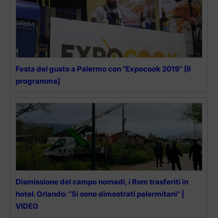
Festa del gusto a Palermo con “Expocook 2019” [Il
programma]
Dismissione del campo nomadi, i Rom trasferiti in
hotel. Orlando: “Si sono dimostrati palermitani” |
VIDEO