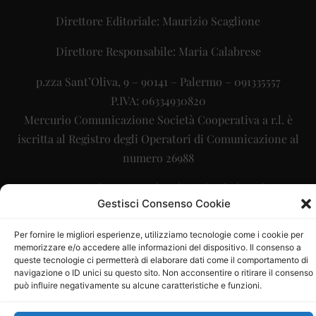
Direttore Editoriale: Maurizio Scaglione
Direttore Responsabile: Maria Calabrese
p.zza Sant’Oliva, 9 – 90141 – Palermo – 091335557
P.IVA: 06334930820
Mercurio Comunicazione Società Cooperativa a r.l. è
iscritta al Registro degli Operatori di Comunicazione al
numero 26988
Sito gestito da
La Digitale srl
–
info@ladigitale.it
Gestisci Consenso Cookie
Per fornire le migliori esperienze, utilizziamo tecnologie come i cookie per
memorizzare e/o accedere alle informazioni del dispositivo. Il consenso a
queste tecnologie ci permetterà di elaborare dati come il comportamento di
navigazione o ID unici su questo sito. Non acconsentire o ritirare il consenso
può influire negativamente su alcune caratteristiche e funzioni.