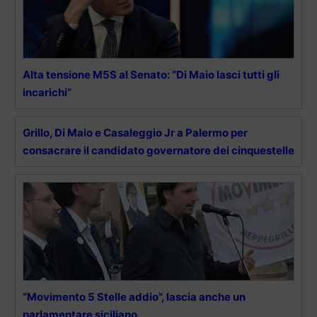
Alta tensione M5S al Senato: “Di Maio lasci tutti gli
incarichi”
Grillo, Di Maio e Casaleggio Jr a Palermo per
consacrare il candidato governatore dei cinquestelle
“Movimento 5 Stelle addio”, lascia anche un
parlamentare siciliano