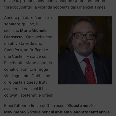
ma se la prende anche con Giuseppe Conte, definendo
“preoccupante” la vicenda scoperta dal Financial Times.
Ancora più duro è un altro
senatore grillino, il
siciliano
Mario Michele
Giarrusso
: “Ogni volta che
un attivista vede uno
Spatafora, un Buffagni o
una Castelli – scrive su
Facebook – viene colto da
conati di vomito e fugge
via disgustato. Dobbiamo
dire basta a questi frutti
avvelenati ed a chi li ha
coltivati, sostenuti e difesi”.
E poi l’affondo finale di Giarrusso:
“Questo non è il
Movimento 5 Stelle per cui abbiamo lavorato tanti anni e