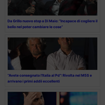
Da Grillo nuovo stop a Di Maio: “Incapace di cogliere il
bello nel poter cambiare le cose”
“Avete consegnato l’Italia al Pd”: Rivolta nel M5S e
arrivano i primi addii eccellenti