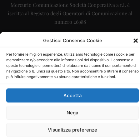
Mercurio Comunicazione Società Cooperativa a r.l. è
iscritta al Registro degli Operatori di Comunicazione al
numero 26988
Sito gestito da
La Digitale srl
–
info@ladigitale.it
Gestisci Consenso Cookie
Per fornire le migliori esperienze, utilizziamo tecnologie come i cookie per
memorizzare e/o accedere alle informazioni del dispositivo. Il consenso a
queste tecnologie ci permetterà di elaborare dati come il comportamento di
navigazione o ID unici su questo sito. Non acconsentire o ritirare il consenso
può influire negativamente su alcune caratteristiche e funzioni.
Accetta
Nega
Visualizza preferenze