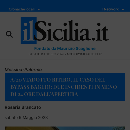
Cronache locali
Il Network
Fondato da Maurizio Scaglione
SABATO 8 AGOSTO 2026 - AGGIORNATO ALLE 10:19
Messina-Palermo
A/20 VIADOTTO RITIRO, IL CASO DEL
BYPASS BAGLIO: DUE INCIDENTI IN MENO
DI 24 ORE DALL’APERTURA
Rosaria Brancato
sabato 6 Maggio 2023