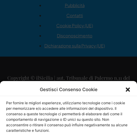
Pubblicità
Contatti
Cookie Policy (UE)
Disconoscimento
Dichiarazione sulla Privacy (UE)
Copyright © ilSicilia | aut. Tribunale di Palermo n.11 del
29/09/2015
Gestisci Consenso Cookie
Editore: Mercurio Comunicazione Soc. Coop. A.R.L.
Per fornire le migliori esperienze, utilizziamo tecnologie come i cookie
per memorizzare e/o accedere alle informazioni del dispositivo. Il
Direttore Editoriale: Maurizio Scaglione
consenso a queste tecnologie ci permetterà di elaborare dati come il
comportamento di navigazione o ID unici su questo sito. Non
Direttore Responsabile: Maria Calabrese
acconsentire o ritirare il consenso può influire negativamente su alcune
caratteristiche e funzioni.