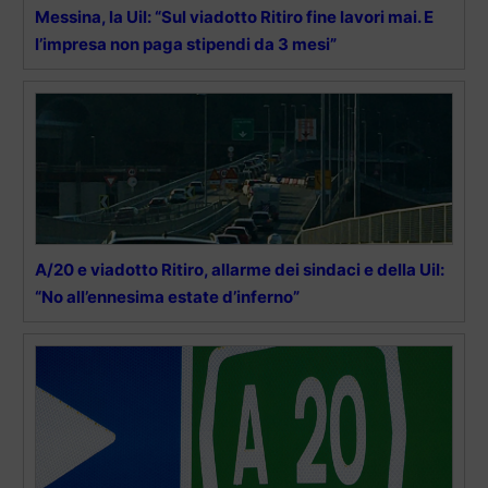
Messina, la Uil: “Sul viadotto Ritiro fine lavori mai. E
l’impresa non paga stipendi da 3 mesi”
A/20 e viadotto Ritiro, allarme dei sindaci e della Uil:
“No all’ennesima estate d’inferno”