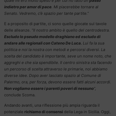
quale mi ero molto speso e per cui ho fatto un
passo
indietro per amor di pace
. Mi piacerebbe tornare al
Senato. Vedremo, c’è spazio per tante partite.”
E a proposito di partite, ci sono quelle giocate sul tavole
delle alleanze.
“Il nostro ambito è quello del centrodestra.
Escludo lo pseudo modello draghiano ed escludo di
andare alle regionali con Cateno De Luca.
Lui fa la sua
politica e noi la nostra con metodi e percorsi diversi. La
scelta del candidato è importante, seve un nome noto, che
aggreghi e che sia spendibile. Il centro sinistra sta facendo
un percorso di scelta attraverso le primarie, noi abbiamo
diverse idee. Dopo aver lasciato spazio al Comune di
Palermo, ora, per forza, devono essere fatti alcuni accordi.
Non vogliamo essere i parenti poveri di nessuno
“,
conclude Scoma.
Andando avanti, una riflessione più ampia riguarda il
potenziale
richiamo di consensi
della Lega in Sicilia. Oggi,