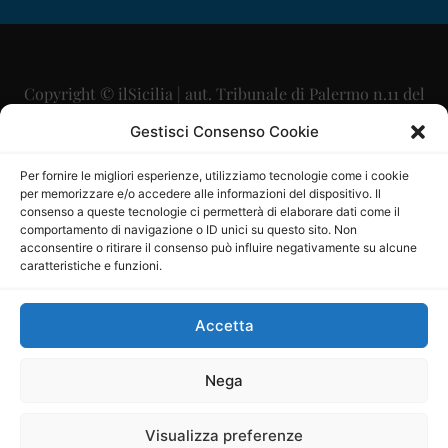
Copyright © ilSicilia | aut. Tribunale di Palermo n.11 del
29/09/2015
Gestisci Consenso Cookie
Editore: Mercurio Comunicazione Soc. Coop. A.R.L.
Per fornire le migliori esperienze, utilizziamo tecnologie come i cookie
per memorizzare e/o accedere alle informazioni del dispositivo. Il
Direttore Editoriale: Maurizio Scaglione
consenso a queste tecnologie ci permetterà di elaborare dati come il
comportamento di navigazione o ID unici su questo sito. Non
Direttore Responsabile: Maria Calabrese
acconsentire o ritirare il consenso può influire negativamente su alcune
caratteristiche e funzioni.
p.zza Sant’Oliva, 9 – 90141 – Palermo – 091335557
P.IVA: 06334930820
Accetta
Mercurio Comunicazione Società Cooperativa a r.l. è
iscritta al Registro degli Operatori di Comunicazione al
Nega
numero 26988
Visualizza preferenze
Sito gestito da
La Digitale srl
–
info@ladigitale.it