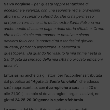
Salvo Pogliese
–
per questa rappresentazione di
eccezionale valenza, con una sapiente regia, bravissimi
attori e uno scenario splendido, che ci ha permesso
di ripercorrere il martirio della nostra Santa Patrona ma
anche quello di alcune pagine della storia cittadina. Credo
che il bilancio sia estremamente positivo e siamo
davvero felici che la nostra città e tantissimi giovani
studenti, potranno apprezzare la bellezza di
quest’opera. Da quando ho vissuto la mia prima Festa di
Sant’Agata da sindaco della mia città ho provato emozioni
uniche
“.
Entusiasmo anche tra gli attori per l’accoglienza tributata
dal pubblico ad “
Agata, la Santa fanciulla
“, che adesso
sarà rappresentato, con
due repliche a sera
, alle 20 e
alle 21,30 (il cambio si deve a ragioni organizzative), nei
giorni
24,25,29,30 gennaio e primo febbraio
.
La vendita dei biglietti dello spettacolo – prodotto