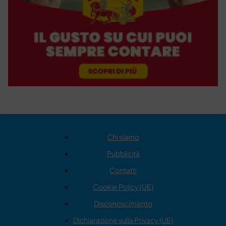
Chi siamo
Pubblicità
Contatti
Cookie Policy (UE)
Disconoscimento
Dichiarazione sulla Privacy (UE)