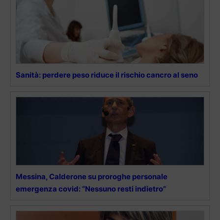
Sanità: perdere peso riduce il rischio cancro al seno
Messina, Calderone su proroghe personale
emergenza covid: “Nessuno resti indietro”