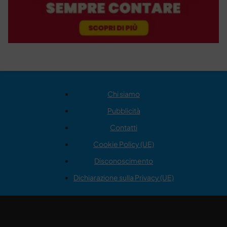
Chi siamo
Pubblicità
Contatti
Cookie Policy (UE)
Disconoscimento
Dichiarazione sulla Privacy (UE)