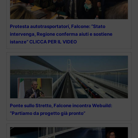
Protesta autotrasportatori, Falcone: “Stato
intervenga, Regione conferma aiuti e sostiene
istanze” CLICCA PER IL VIDEO
Ponte sullo Stretto, Falcone incontra Webuild:
“Partiamo da progetto già pronto”