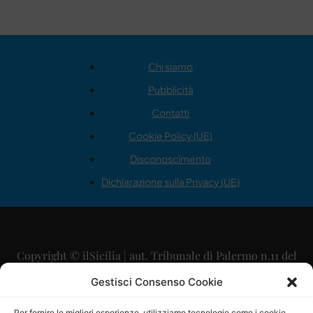
Chi siamo
Pubblicità
Contatti
Cookie Policy (UE)
Disconoscimento
Dichiarazione sulla Privacy (UE)
Copyright © ilSicilia | aut. Tribunale di Palermo n.11 del
29/09/2015
Gestisci Consenso Cookie
Editore: Mercurio Comunicazione Soc. Coop. A.R.L.
Per fornire le migliori esperienze, utilizziamo tecnologie come i cookie