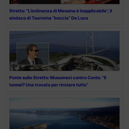
Stretto: “L’ordinanza di Messina è inapplicabile”, il
sindaco di Taormina “boccia” De Luca
Ponte sullo Stretto: Musumeci contro Conte: “Il
tunnel? Una trovata per rinviare tutto”