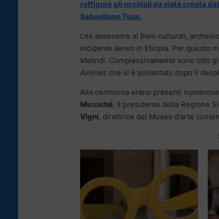
raffigura gli occhiali da vista creata da
Sebastiano Tusa.
L’ex assessore ai Beni culturali, archeo
incidente aereo in Etiopia. Per questo 
Malindi. Complessivamente sono otto gli
Airlines che si è schiantato dopo il dec
Alla cerimonia erano presenti numerose ca
Miccichè
, il presidente della Regione S
Vigni
, direttrice del Museo d’arte conte