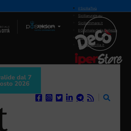
il SiciliaTivù
Siciliarurale.eu
Siciliammare.it
Il Network
Il Giornale della Bellezza
Siciliamedica.it
Sanitainsicilia.it