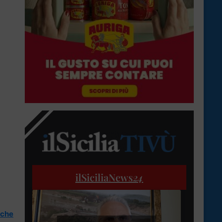
ilSiciliaNews
24
che