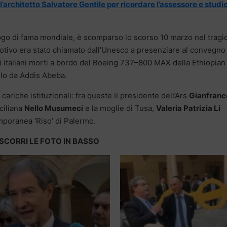
ll’architetto Salvatore Gentile per ricordare l’assessore e studi
logo di fama mondiale, è scomparso lo scorso 10 marzo nel tragi
motivo era stato chiamato dall’Unesco a presenziare al convegno 
 italiani morti a bordo del Boeing 737–800 MAX della Ethiopian
ollo da Addis Abeba.
riche istituzionali: fra queste il presidente dell’Ars
Gianfranc
iciliana
Nello Musumeci
e la moglie di Tusa,
Valeria Patrizia Li
mporanea ‘Riso’ di Palermo.
SCORRI LE FOTO IN BASSO