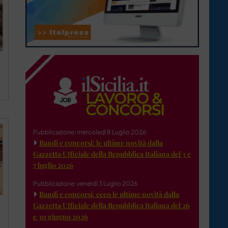
Pubblicazione: mercoledì 8 Luglio 2026
Bandi e concorsi: le ultime novità dalla
Gazzetta Ufficiale della Repubblica Italiana del 3 e
7 luglio 2026
Pubblicazione: venerdì 3 Luglio 2026
Bandi e concorsi: ecco le ultime novità dalla
Gazzetta Ufficiale della Repubblica Italiana del 26
e 30 giugno 2026