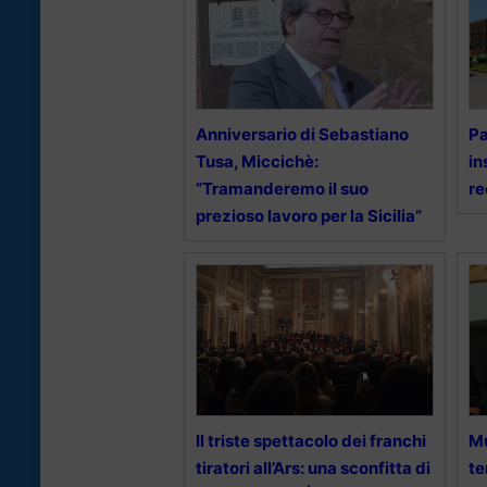
Anniversario di Sebastiano
Pa
Tusa, Miccichè:
in
“Tramanderemo il suo
re
prezioso lavoro per la Sicilia”
Il triste spettacolo dei franchi
Mu
tiratori all’Ars: una sconfitta di
te