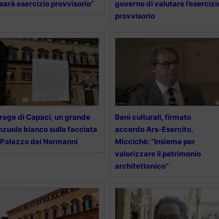
 sarà esercizio provvisorio”
governo di valutare l’esercizi
provvisorio
rage di Capaci, un grande
Beni culturali, firmato
nzuolo bianco sulla facciata
accordo Ars-Esercito.
 Palazzo dei Normanni
Miccichè: “Insieme per
valorizzare il patrimonio
architettonico”