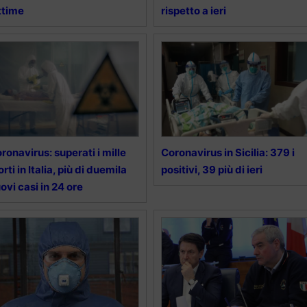
ttime
rispetto a ieri
ronavirus: superati i mille
Coronavirus in Sicilia: 379 i
rti in Italia, più di duemila
positivi, 39 più di ieri
ovi casi in 24 ore