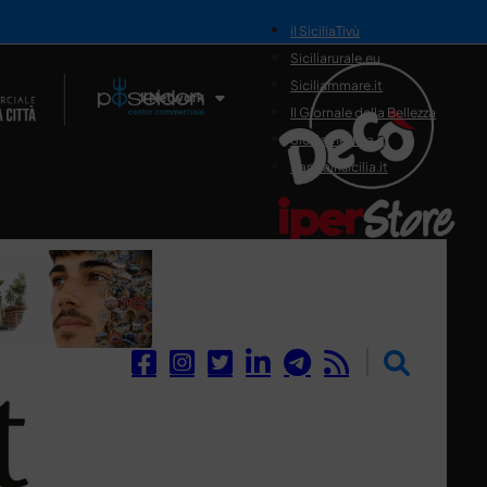
il SiciliaTivù
Siciliarurale.eu
Siciliammare.it
Il Network
Il Giornale della Bellezza
Siciliamedica.it
Sanitainsicilia.it