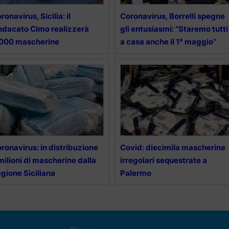
ronavirus, Sicilia: il
Coronavirus, Borrelli spegne
ndacato Cimo realizzerà
gli entusiasmi: “Staremo tutti
.000 mascherine
a casa anche il 1° maggio”
ronavirus: in distribuzione
Covid: diecimila mascherine
milioni di mascherine dalla
irregolari sequestrate a
gione Siciliana
Palermo