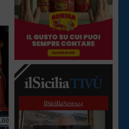
ilSiciliaNews
24