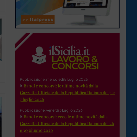
Pubblicazione: mercoledì 8 Luglio 2026
Bandi e concorsi: le ultime novità dalla
Gazzetta Ufficiale della Repubblica Italiana del 3 e
7 luglio 2026
Pubblicazione: venerdì 3 Luglio 2026
Bandi e concorsi: ecco le ultime novità dalla
Gazzetta Ufficiale della Repubblica Italiana del 26
e 30 giugno 2026