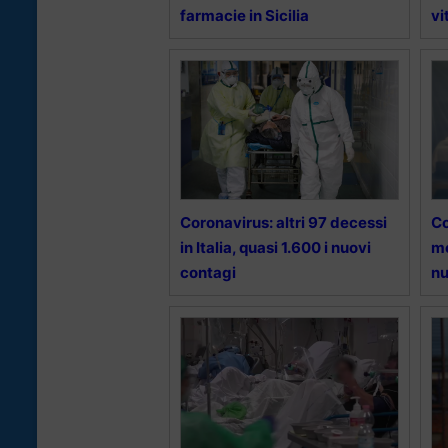
farmacie in Sicilia
vi
Coronavirus: altri 97 decessi
Co
in Italia, quasi 1.600 i nuovi
mo
contagi
nu