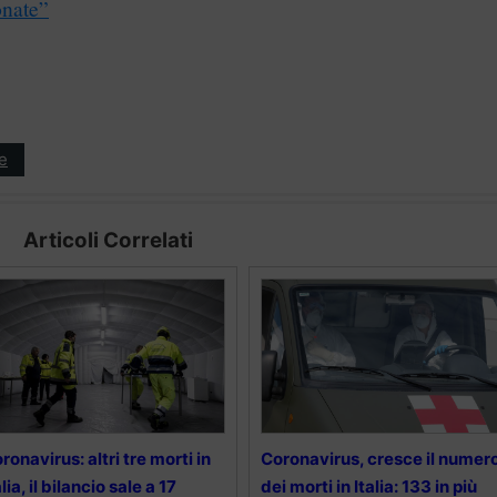
onate”
e
Articoli Correlati
ronavirus: altri tre morti in
Coronavirus, cresce il numer
alia, il bilancio sale a 17
dei morti in Italia: 133 in più