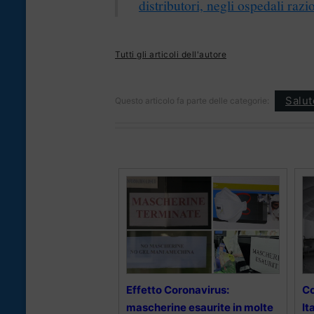
distributori, negli ospedali razi
Tutti gli articoli dell'autore
Salut
Questo articolo fa parte delle categorie:
Effetto Coronavirus:
Co
mascherine esaurite in molte
It