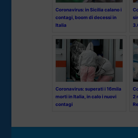
Coronavirus: in Sicilia calano i
Co
contagi, boom di decessi in
si
Italia
3
Coronavirus: superati i 16mila
Co
morti in Italia, in calo i nuovi
2 
contagi
Re