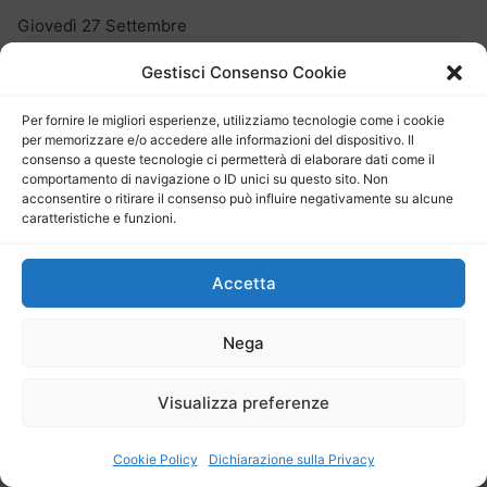
Giovedì 27 Settembre
THE KOLORS
Gestisci Consenso Cookie
Venerdì 28 Settembre
Per fornire le migliori esperienze, utilizziamo tecnologie come i cookie
per memorizzare e/o accedere alle informazioni del dispositivo. Il
ERMAL META
consenso a queste tecnologie ci permetterà di elaborare dati come il
comportamento di navigazione o ID unici su questo sito. Non
Sabato 29 Settembre
acconsentire o ritirare il consenso può influire negativamente su alcune
caratteristiche e funzioni.
AKUA NARU
Accetta
Domenica 30 Settembre
MATRANGA E MINAFÒ
Nega
Visualizza preferenze
Dal 21 al 30 settembre San Vito Lo Capo e il suo Cous
Cous Fest vi aspettano per catturare tutti i vostri sensi,
Cookie Policy
Dichiarazione sulla Privacy
anche il sesto.