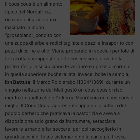
Il cous cous è un alimento
tipico del Nordafrica,
ricavato dal grano duro
macinato in modo
“grossolano”, condito con
una zuppa di erbe e radici tagliate a pezzi e insaporito con
pezzi di carne e olio. Viene preparato in speciali pentole di
terracotta sovrapposte, dette cuscussiera, dove nella
parte inferiore si cuociono le verdure e i pezzi di carne e
in quella superiore bucherellata, invece, bolle la semola.
Ibn Battuta
, il Marco Polo arabo (1304/1369), durante un
viaggio nella zona del Mali gustò un cous cous di riso,
mentre in quella che è l’odierna Mauritania un cous cous di
miglio. Il Cous Cous rappresenta appieno la cultura del
popolo berbero che praticava la pastorizia e aveva a
disposizione solo grano da frantumare, setacciare,
lavorare a mano e far seccare, per poi raccoglierlo in
grandi sacchi di tela e sistemarlo nella parte più fresca