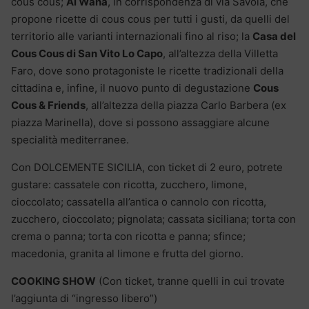
cous cous;
Al Waha
, in corrispondenza di via Savoia, che
propone ricette di cous cous per tutti i gusti, da quelli del
territorio alle varianti internazionali fino al riso; la
Casa del
Cous Cous di San Vito Lo Capo
, all’altezza della Villetta
Faro, dove sono protagoniste le ricette tradizionali della
cittadina e, infine, il nuovo punto di degustazione
Cous
Cous & Friends
, all’altezza della piazza Carlo Barbera (ex
piazza Marinella), dove si possono assaggiare alcune
specialità mediterranee.
Con DOLCEMENTE SICILIA, con ticket di 2 euro, potrete
gustare: cassatele con ricotta, zucchero, limone,
cioccolato; cassatella all’antica o cannolo con ricotta,
zucchero, cioccolato; pignolata; cassata siciliana; torta con
crema o panna; torta con ricotta e panna; sfince;
macedonia, granita al limone e frutta del giorno.
COOKING SHOW
(Con ticket, tranne quelli in cui trovate
l’aggiunta di “ingresso libero”)