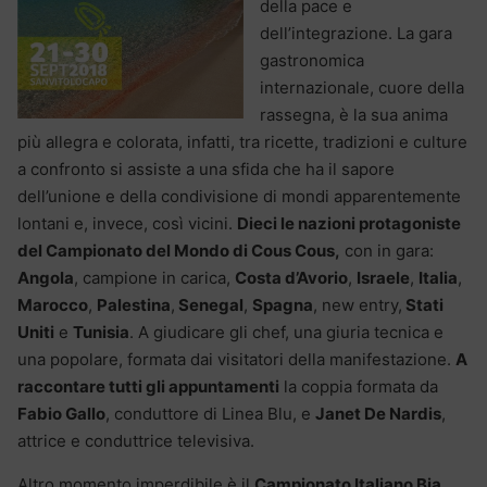
della pace e
dell’integrazione. La gara
gastronomica
internazionale, cuore della
rassegna, è la sua anima
più allegra e colorata, infatti, tra ricette, tradizioni e culture
a confronto si assiste a una sfida che ha il sapore
dell’unione e della condivisione di mondi apparentemente
lontani e, invece, così vicini.
Dieci le nazioni protagoniste
del Campionato del Mondo di Cous Cous,
con in gara:
Angola
, campione in carica,
Costa d’Avorio
,
Israele
,
Italia
,
Marocco
,
Palestina
,
Senegal
,
Spagna
, new entry,
Stati
Uniti
e
Tunisia
. A giudicare gli chef, una giuria tecnica e
una popolare, formata dai visitatori della manifestazione.
A
raccontare tutti gli appuntamenti
la coppia formata da
Fabio Gallo
, conduttore di Linea Blu, e
Janet De Nardis
,
attrice e conduttrice televisiva.
Altro momento imperdibile è il
Campionato Italiano Bia