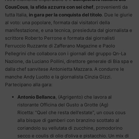
CousCous
,
la sfida azzurra con sei chef
, provenienti da
tutta Italia,
in gara per la conquista del titolo
. Due le giurie
al voto: una popolare, formata dai visitatori della
manifestazione, e una tecnica, presieduta dal giornalista e
scrittore Roberto Perrone e formata dai giornalisti
Ferruccio Ruzzante di Zafferano Magazine e Paolo
Pellegrini che collabora con i giornali del gruppo Qn-La
Nazione, da Luciano Pollini, direttore generale di Bia spa e
dalla chef sanvitese Antonietta Mazzara. A condurre le
manche Andy Luotto e la giornalista Cinzia Gizzi.
Partecipano alla gara:
Antonio Bellanca
, (Agrigento) che lavora al
ristorante Officina del Gusto a Grotte (Ag)
Ricetta: “Quel che resta dell’estate”, un cous cous
alla bisque di gamberi con branzino scottato al
coriandolo su vellutata di zucchine, pomodorino
secco e coulis di olio d’oliva e pistacchio. Un mix di