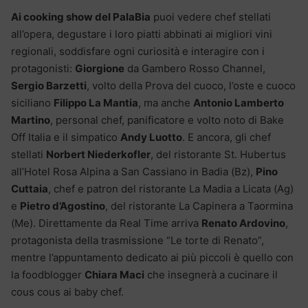
Ai cooking show del PalaBia
puoi vedere chef stellati
all’opera, degustare i loro piatti abbinati ai migliori vini
regionali, soddisfare ogni curiosità e interagire con i
protagonisti:
Giorgione
da Gambero Rosso Channel,
Sergio Barzetti
, volto della Prova del cuoco, l’oste e cuoco
siciliano
Filippo La Mantia
, ma anche
Antonio Lamberto
Martino
, personal chef, panificatore e volto noto di Bake
Off Italia e il simpatico
Andy Luotto
. E ancora, gli chef
stellati
Norbert Niederkofler
, del ristorante St. Hubertus
all’Hotel Rosa Alpina a San Cassiano in Badia (Bz),
Pino
Cuttaia
, chef e patron del ristorante La Madia a Licata (Ag)
e
Pietro d’Agostino
, del ristorante La Capinera a Taormina
(Me). Direttamente da Real Time arriva
Renato Ardovino
,
protagonista della trasmissione “Le torte di Renato”,
mentre l’appuntamento dedicato ai più piccoli è quello con
la foodblogger
Chiara Maci
che insegnerà a cucinare il
cous cous ai baby chef.