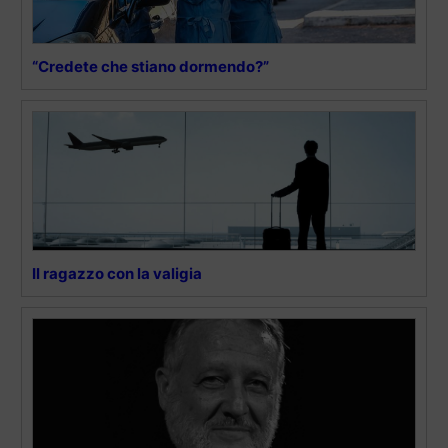
“Credete che stiano dormendo?”
Il ragazzo con la valigia