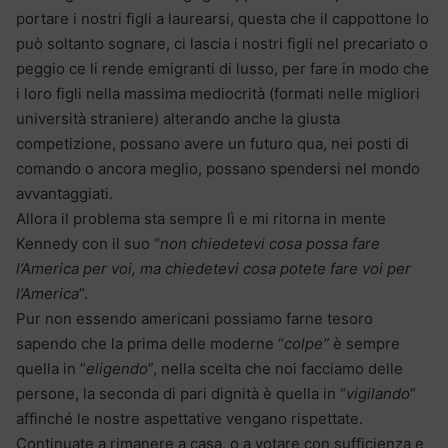
portare i nostri figli a laurearsi, questa che il cappottone lo
può soltanto sognare, ci lascia i nostri figli nel precariato o
peggio ce li rende emigranti di lusso, per fare in modo che
i loro figli nella massima mediocrità (formati nelle migliori
università straniere) alterando anche la giusta
competizione, possano avere un futuro qua, nei posti di
comando o ancora meglio, possano spendersi nel mondo
avvantaggiati.
Allora il problema sta sempre lì e mi ritorna in mente
Kennedy con il suo “
non chiedetevi cosa possa fare
l’America per voi, ma chiedetevi cosa potete fare voi per
l’America
”.
Pur non essendo americani possiamo farne tesoro
sapendo che la prima delle moderne “
colpe”
è sempre
quella in “
eligendo
”, nella scelta che noi facciamo delle
persone, la seconda di pari dignità è quella in “
vigilando
”
affinché le nostre aspettative vengano rispettate.
Continuate a rimanere a casa, o a votare con sufficienza e