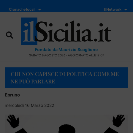
Cronache locali
Il Network
Fondato da Maurizio Scaglione
SABATO 8 AGOSTO 2026 - AGGIORNATO ALLE 19:07
CHI NON CAPISCE DI POLITICA COME ME
NE PUÒ PARLARE
Epruno
mercoledì 16 Marzo 2022