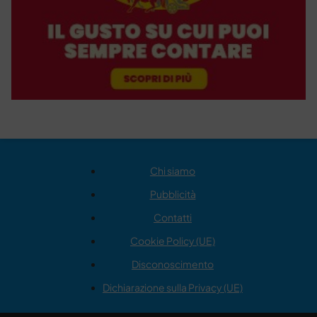
Chi siamo
Pubblicità
Contatti
Cookie Policy (UE)
Disconoscimento
Dichiarazione sulla Privacy (UE)