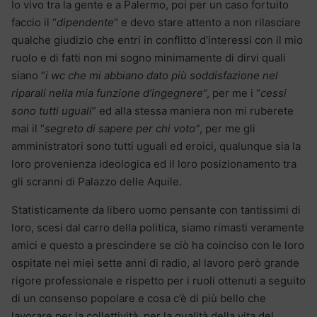
Io vivo tra la gente e a Palermo, poi per un caso fortuito
faccio il “
dipendente
” e devo stare attento a non rilasciare
qualche giudizio che entri in conflitto d’interessi con il mio
ruolo e di fatti non mi sogno minimamente di dirvi quali
siano “
i wc che mi abbiano dato più soddisfazione nel
riparali nella mia funzione d’ingegnere
“, per me i “
cessi
sono tutti uguali
” ed alla stessa maniera non mi ruberete
mai il “
segreto di sapere per chi voto”
, per me gli
amministratori sono tutti uguali ed eroici, qualunque sia la
loro provenienza ideologica ed il loro posizionamento tra
gli scranni di Palazzo delle Aquile.
Statisticamente da libero uomo pensante con tantissimi di
loro, scesi dal carro della politica, siamo rimasti veramente
amici e questo a prescindere se ciò ha coinciso con le loro
ospitate nei miei sette anni di radio, al lavoro però grande
rigore professionale e rispetto per i ruoli ottenuti a seguito
di un consenso popolare e cosa c’è di più bello che
lavorare per la collettività, per la qualità della vita del