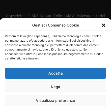
Copyright © ilSicilia | aut. Tribunale di Palermo n.11 del
29/09/2015
Gestisci Consenso Cookie
Editore: Mercurio Comunicazione Soc. Coop. A.R.L.
Per fornire le migliori esperienze, utilizziamo tecnologie come i cookie
per memorizzare e/o accedere alle informazioni del dispositivo. Il
Direttore Editoriale: Maurizio Scaglione
consenso a queste tecnologie ci permetterà di elaborare dati come il
comportamento di navigazione o ID unici su questo sito. Non
Direttore Responsabile: Maria Calabrese
acconsentire o ritirare il consenso può influire negativamente su alcune
caratteristiche e funzioni.
p.zza Sant’Oliva, 9 – 90141 – Palermo – 091335557
P.IVA: 06334930820
Accetta
Mercurio Comunicazione Società Cooperativa a r.l. è
iscritta al Registro degli Operatori di Comunicazione al
Nega
numero 26988
Visualizza preferenze
Sito gestito da
La Digitale srl
–
info@ladigitale.it