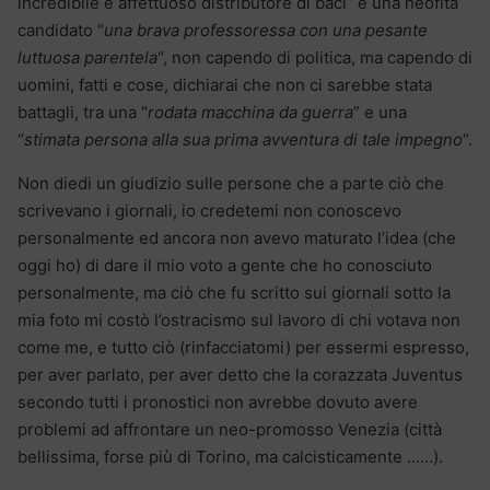
incredibile e affettuoso distributore di baci” e una neofita
candidato “
una brava professoressa con una pesante
luttuosa parentela
“, non capendo di politica, ma capendo di
uomini, fatti e cose, dichiarai che non ci sarebbe stata
battagli, tra una “
rodata macchina da guerra
” e una
“
stimata persona alla sua prima avventura di tale impegno
“.
Non diedi un giudizio sulle persone che a parte ciò che
scrivevano i giornali, io credetemi non conoscevo
personalmente ed ancora non avevo maturato l’idea (che
oggi ho) di dare il mio voto a gente che ho conosciuto
personalmente, ma ciò che fu scritto sui giornali sotto la
mia foto mi costò l’ostracismo sul lavoro di chi votava non
come me, e tutto ciò (rinfacciatomi) per essermi espresso,
per aver parlato, per aver detto che la corazzata Juventus
secondo tutti i pronostici non avrebbe dovuto avere
problemi ad affrontare un neo-promosso Venezia (città
bellissima, forse più di Torino, ma calcisticamente ……).