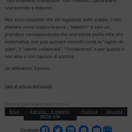
“
rastrellamenti intellettuali
” che i mediocri perpretano
sovrastimati e impuniti.
Non sono sassolini che sto togliendo dalle scarpe, il mio
plantare ormai sopporta pure i “
balatoni
” è solo un
prendere consapevolezza che una mente pulita oltre che
matematica, non può sposare concetti come la “
ragion di
stato
“, il “
danno collaterale
“, “
l’incoerenza
” e per questo o
non ama o non capisce di politica.
Un abbraccio, Epruno
Tutti gli articoli dell'autore
Questo articolo fa parte delle categorie:
Blog
Epruno - Il meglio
Politica
Società
della vita
Condividi