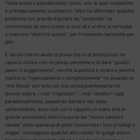
Tanta acqua è passata sotto i ponti, uno di quei competitor
è prematuramente scomparso, l’altro ha affrontato qualche
problema con grande dignità e da “
corazzata
” ha
ricominciato da zero (
come si suol dire si tinni a carricata
)
a costruire “
dietro le quinte
“, per il momento barchette per
altri.
E’ da ciò che ho avuto la prova che
io di politica non ne
capisco nulla
e non mi posso permettere di dare “
giudizi,
pareri o suggerimenti
“, perchè la politica è strana e perchè
mantre io “
ingenuamente e semplicemente
” ho prestato la
“
mia faccia
” con tutto ciò che conseguentemente ho
dovuto subire, i miei “
inquisitori
“, i miei “
delatori
” oggi
paradossalmente, passando dall’atro lato dello
schieramento, sono tutti con il cappello in mano (ma in
grande anonimato) dietro la porta del “
nuovo cantiere
navale
” nella speranza di poter conservare i loro privilegi e
magari
“consegnare qualche altro nome
” in quegli eterni