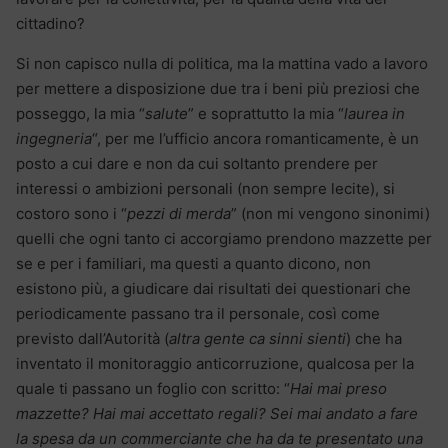
cittadino?
Si non capisco nulla di politica, ma la mattina vado a lavoro
per mettere a disposizione due tra i beni più preziosi che
posseggo, la mia “
salute
” e soprattutto la mia “
laurea in
ingegneria
“, per me l’ufficio ancora romanticamente, è un
posto a cui dare e non da cui soltanto prendere per
interessi o ambizioni personali (non sempre lecite), si
costoro sono i “
pezzi di merda
” (non mi vengono sinonimi)
quelli che ogni tanto ci accorgiamo prendono mazzette per
se e per i familiari, ma questi a quanto dicono, non
esistono più, a giudicare dai risultati dei questionari che
periodicamente passano tra il personale, così come
previsto dall’Autorità (
altra gente ca sinni sienti
) che ha
inventato il monitoraggio anticorruzione, qualcosa per la
quale ti passano un foglio con scritto: “
Hai mai preso
mazzette? Hai mai accettato regali? Sei mai andato a fare
la spesa da un commerciante che ha da te presentato una