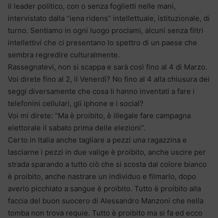
il leader politico, con o senza foglietti nelle mani,
intervistato dalla “iena ridens” intellettuale, istituzionale, di
turno. Sentiamo in ogni luogo proclami, alcuni senza filtri
intellettivi che ci presentano lo spettro di un paese che
sembra regredire culturalmente.
Rassegnatevi, non si scappa e sarà così fino al 4 di Marzo.
Voi direte fino al 2, il Venerdì? No fino al 4 alla chiusura dei
seggi diversamente che cosa li hanno inventati a fare i
telefonini cellulari, gli iphone e i social?
Voi mi direte: “Ma è proibito, è illegale fare campagna
elettorale il sabato prima delle elezioni”.
Certo in Italia anche tagliare a pezzi una ragazzina e
lasciarne i pezzi in due valige è proibito, anche uscire per
strada sparando a tutto ciò che si scosta dal colore bianco
è proibito, anche nastrare un individuo e filmarlo, dopo
averlo picchiato a sangue è proibito. Tutto è proibito alla
faccia del buon suocero di Alessandro Manzoni che nella
tomba non trova requie. Tutto è proibito ma si fa ed ecco