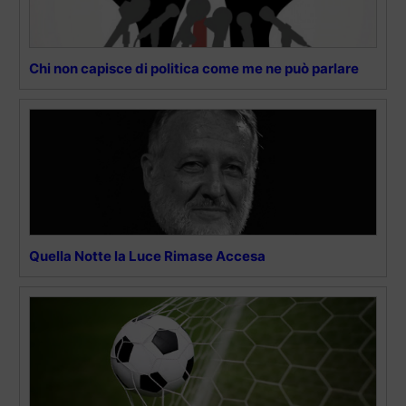
Chi non capisce di politica come me ne può parlare
Quella Notte la Luce Rimase Accesa