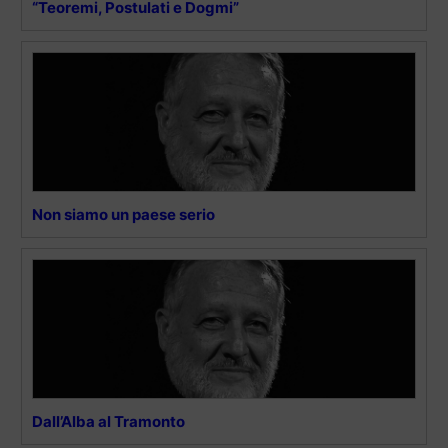
“Teoremi, Postulati e Dogmi”
Non siamo un paese serio
Dall’Alba al Tramonto