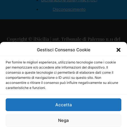
Disconoscimento
Copyright © ilSicilia | aut. Tribunale di Palermo n.11 del
29/09/2015
Gestisci Consenso Cookie
Editore: Mercurio Comunicazione Soc. Coop. A.R.L.
Per fornire le migliori esperienze, utilizziamo tecnologie come i cookie
per memorizzare e/o accedere alle informazioni del dispositivo. Il
Direttore Editoriale: Maurizio Scaglione
consenso a queste tecnologie ci permetterà di elaborare dati come il
comportamento di navigazione o ID unici su questo sito. Non
Direttore Responsabile: Maria Calabrese
acconsentire o ritirare il consenso può influire negativamente su alcune
caratteristiche e funzioni.
p.zza Sant’Oliva, 9 – 90141 – Palermo – 091335557
P.IVA: 06334930820
Accetta
Mercurio Comunicazione Società Cooperativa a r.l. è
iscritta al Registro degli Operatori di Comunicazione al
Nega
numero 26988