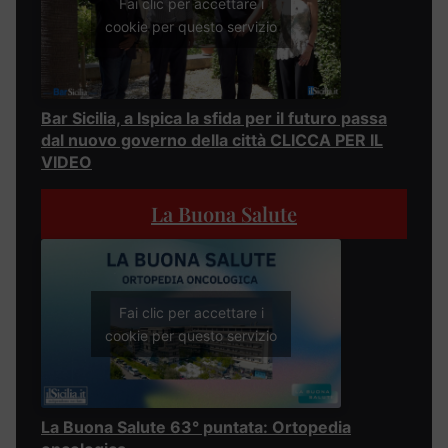
Fai clic per accettare i
cookie per questo servizio
Bar Sicilia, a Ispica la sfida per il futuro passa
dal nuovo governo della città CLICCA PER IL
VIDEO
La Buona Salute
Fai clic per accettare i
cookie per questo servizio
La Buona Salute 63° puntata: Ortopedia