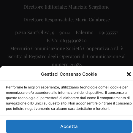
Direttore Editoriale: Maurizio Scaglione
Direttore Responsabile: Maria Calabrese
p.zza Sant’Oliva, 9 – 90141 – Palermo – 091335557
P.IVA: 06334930820
Mercurio Comunicazione Società Cooperativa a r.l. è
iscritta al Registro degli Operatori di Comunicazione al
numero 26988
Gestisci Consenso Cookie
Sito gestito da
La Digitale srl
–
info@ladigitale.it
Per fornire le migliori esperienze, utilizziamo tecnologie come i cookie per
memorizzare e/o accedere alle informazioni del dispositivo. Il consenso a
queste tecnologie ci permetterà di elaborare dati come il comportamento di
navigazione o ID unici su questo sito. Non acconsentire o ritirare il consenso
può influire negativamente su alcune caratteristiche e funzioni.
Accetta