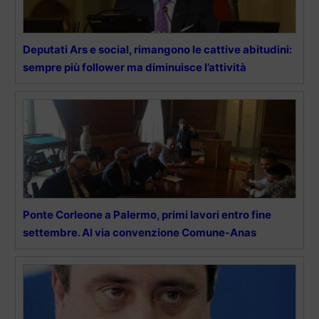
Deputati Ars e social, rimangono le cattive abitudini:
sempre più follower ma diminuisce l’attività
Ponte Corleone a Palermo, primi lavori entro fine
settembre. Al via convenzione Comune-Anas