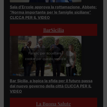
Sala d’Ercole approva la rottamazione, Abbate:
“Norma importante per le famiglie siciliane”
CLICCA PER IL VIDEO
BarSicilia
Fai clic per accettare i
cookie per questo servizio
Bar Sicilia, a Ispica la sfida per il futuro passa
dal nuovo governo della città CLICCA PER IL
VIDEO
La Buona Salute