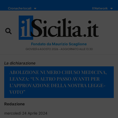
Cronache locali
Il Network
Fondato da Maurizio Scaglione
GIOVEDÌ 6 AGOSTO 2026 - AGGIORNATO ALLE 13:30
La dichiarazione
ABOLIZIONE NUMERO CHIUSO MEDICINA,
LEANZA: “UN ALTRO PASSO AVANTI PER
L’APPROVAZIONE DELLA NOSTRA LEGGE-
VOTO”
Redazione
mercoledì 24 Aprile 2024