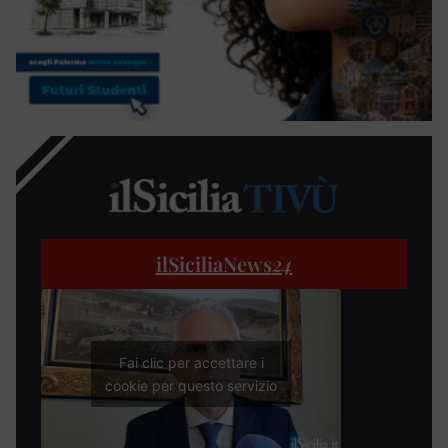
ilSiciliaNews
24
Fai clic per accettare i
cookie per questo servizio