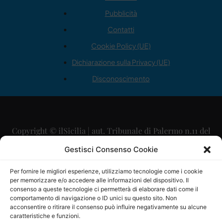
Pubblicità
Contatti
Cookie Policy (UE)
Dichiarazione sulla Privacy (UE)
Disconoscimento
Copyright © ilSicilia | aut. Tribunale di Palermo n.11 del
29/09/2015
Gestisci Consenso Cookie
Editore: Mercurio Comunicazione Soc. Coop. A.R.L.
Per fornire le migliori esperienze, utilizziamo tecnologie come i cookie
per memorizzare e/o accedere alle informazioni del dispositivo. Il
Direttore Editoriale: Maurizio Scaglione
consenso a queste tecnologie ci permetterà di elaborare dati come il
comportamento di navigazione o ID unici su questo sito. Non
Direttore Responsabile: Maria Calabrese
acconsentire o ritirare il consenso può influire negativamente su alcune
caratteristiche e funzioni.