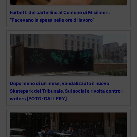
Furbetti del cartellino al Comune di Misilmeri:
“Facevano la spesa nelle ore di lavoro”
Dopo meno di un mese, vandalizzato il nuovo
Skatepark del Tribunale. Sui social è rivolta contro i
writers [FOTO-GALLERY]