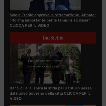
Sala d’Ercole approva la rottamazione, Abbate:
“Norma importante per le famiglie siciliane”
CLICCA PER IL VIDEO
BarSicilia
Fai clic per accettare i
cookie per questo servizio
Bar Sicilia, a Ispica la sfida per il futuro passa
dal nuovo governo della città CLICCA PER IL
VIDEO