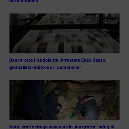
del meridione
Bancarotta fraudolenta. Arrestato Enzo Basso,
giornalista-editore di “Centonove”
Noto, armi e droga nascoste in una grotta: indagini