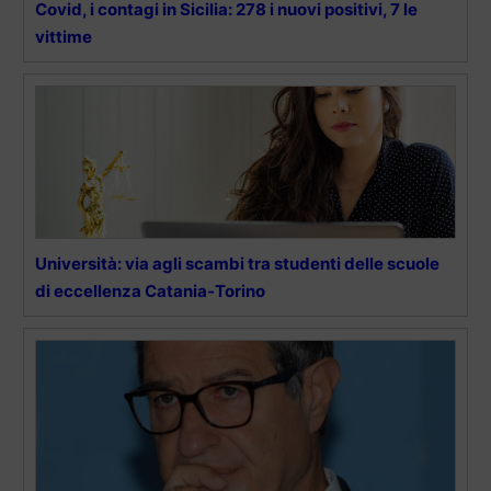
Covid, i contagi in Sicilia: 278 i nuovi positivi, 7 le
vittime
Università: via agli scambi tra studenti delle scuole
di eccellenza Catania-Torino