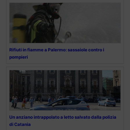
Rifiuti in fiamme a Palermo: sassaiole contro i
pompieri
Un anziano intrappolato a letto salvato dalla polizia
di Catania