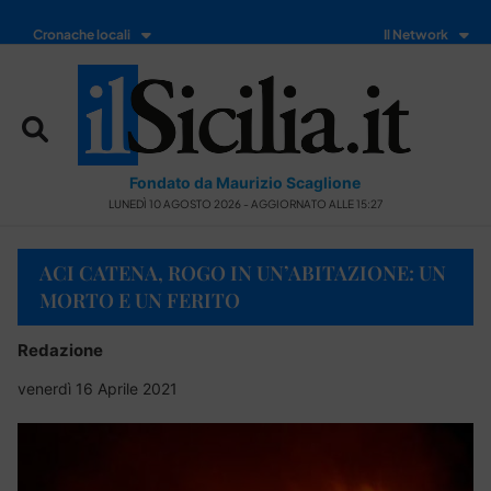
Cronache locali
Il Network
Fondato da Maurizio Scaglione
LUNEDÌ 10 AGOSTO 2026 - AGGIORNATO ALLE 15:27
ACI CATENA, ROGO IN UN’ABITAZIONE: UN
MORTO E UN FERITO
Redazione
venerdì 16 Aprile 2021