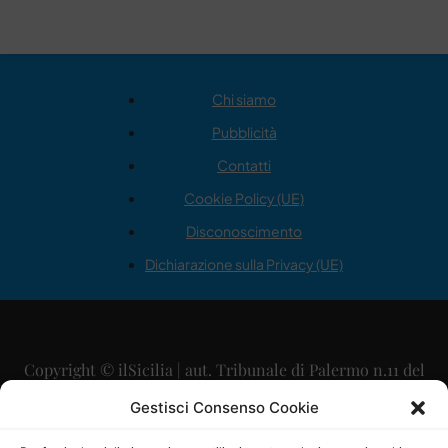
Chi siamo
Pubblicità
Contatti
Cookie Policy (UE)
Disconoscimento
Dichiarazione sulla Privacy (UE)
Copyright © ilSicilia | aut. Tribunale di Palermo n.11 del
29/09/2015
Gestisci Consenso Cookie
Editore: Mercurio Comunicazione Soc. Coop. A.R.L.