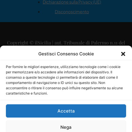
Dichiarazione sulla Privacy (UE)
Disconoscimento
Copyright © ilSicilia | aut. Tribunale di Palermo n.11 del
29/09/2015
Gestisci Consenso Cookie
Editore: Mercurio Comunicazione Soc. Coop. A.R.L.
Per fornire le migliori esperienze, utilizziamo tecnologie come i cookie
per memorizzare e/o accedere alle informazioni del dispositivo. Il
Direttore Editoriale: Maurizio Scaglione
consenso a queste tecnologie ci permetterà di elaborare dati come il
comportamento di navigazione o ID unici su questo sito. Non
Direttore Responsabile: Maria Calabrese
acconsentire o ritirare il consenso può influire negativamente su alcune
caratteristiche e funzioni.
p.zza Sant’Oliva, 9 – 90141 – Palermo – 091335557
P.IVA: 06334930820
Accetta
Mercurio Comunicazione Società Cooperativa a r.l. è
iscritta al Registro degli Operatori di Comunicazione al
Nega