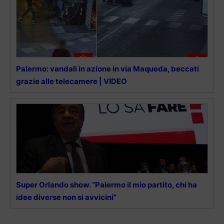
Palermo: vandali in azione in via Maqueda, beccati
grazie alle telecamere | VIDEO
Super Orlando show. “Palermo il mio partito, chi ha
idee diverse non si avvicini”