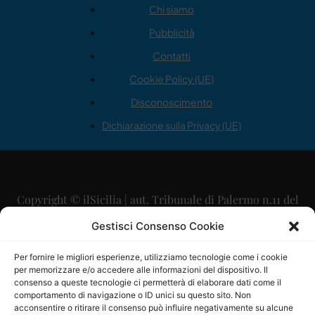
Chi siamo
Pubblicità
Contatti
Cookie Policy (UE)
Disconoscimento
Dichiarazione sulla Privacy (UE)
Copyright © ilSicilia | aut. Tribunale di Palermo n.11 del
29/09/2015
Gestisci Consenso Cookie
Editore: Mercurio Comunicazione Soc. Coop. A.R.L.
Per fornire le migliori esperienze, utilizziamo tecnologie come i cookie
per memorizzare e/o accedere alle informazioni del dispositivo. Il
Direttore Editoriale: Maurizio Scaglione
consenso a queste tecnologie ci permetterà di elaborare dati come il
comportamento di navigazione o ID unici su questo sito. Non
Direttore Responsabile: Maria Calabrese
acconsentire o ritirare il consenso può influire negativamente su alcune