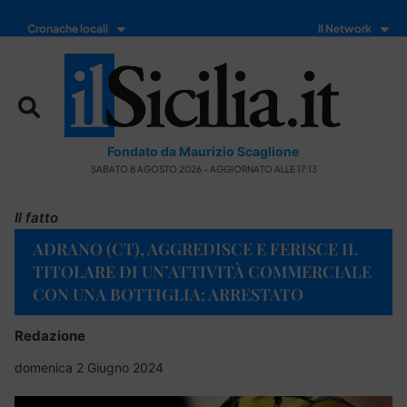
Cronache locali
Il Network
Fondato da Maurizio Scaglione
SABATO 8 AGOSTO 2026 - AGGIORNATO ALLE 17:13
Il fatto
ADRANO (CT), AGGREDISCE E FERISCE IL
TITOLARE DI UN’ATTIVITÀ COMMERCIALE
CON UNA BOTTIGLIA: ARRESTATO
Redazione
domenica 2 Giugno 2024