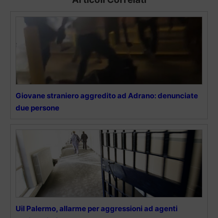
Giovane straniero aggredito ad Adrano: denunciate
due persone
Uil Palermo, allarme per aggressioni ad agenti