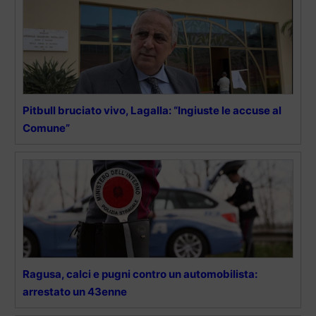
Pitbull bruciato vivo, Lagalla: “Ingiuste le accuse al
Comune”
Ragusa, calci e pugni contro un automobilista:
arrestato un 43enne