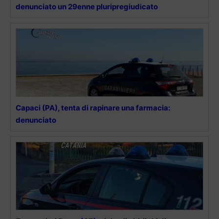
denunciato un 29enne pluripregiudicato
Capaci (PA), tenta di rapinare una farmacia:
denunciato