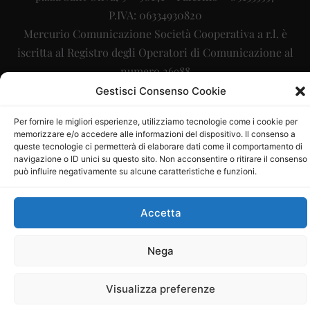
P.IVA: 06334930820
Mercurio Comunicazione Società Cooperativa a r.l. è
iscritta al Registro degli Operatori di Comunicazione al
numero 26988
Gestisci Consenso Cookie
Sito gestito da
La Digitale srl
–
info@ladigitale.it
Per fornire le migliori esperienze, utilizziamo tecnologie come i cookie per
memorizzare e/o accedere alle informazioni del dispositivo. Il consenso a
queste tecnologie ci permetterà di elaborare dati come il comportamento di
navigazione o ID unici su questo sito. Non acconsentire o ritirare il consenso
può influire negativamente su alcune caratteristiche e funzioni.
Accetta
Nega
Visualizza preferenze