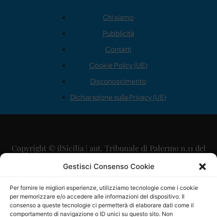
Chi siamo
Pubblicità
Contatti
Cookie Policy (UE)
Disconoscimento
Dichiarazione sulla Privacy (UE)
Copyright © ilSicilia | aut. Tribunale di Palermo n.11 del
29/09/2015
Gestisci Consenso Cookie
Editore: Mercurio Comunicazione Soc. Coop. A.R.L.
Per fornire le migliori esperienze, utilizziamo tecnologie come i cookie
per memorizzare e/o accedere alle informazioni del dispositivo. Il
Direttore Editoriale: Maurizio Scaglione
consenso a queste tecnologie ci permetterà di elaborare dati come il
comportamento di navigazione o ID unici su questo sito. Non