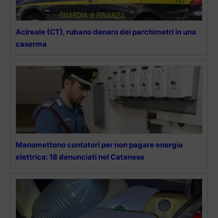
Acireale (CT), rubano denaro dei parchimetri in una
caserma
Manomettono contatori per non pagare energia
elettrica: 18 denunciati nel Catanese