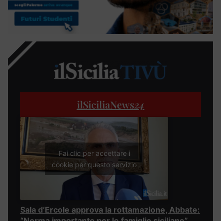
ilSiciliaNews
24
Fai clic per accettare i
cookie per questo servizio
Sala d’Ercole approva la rottamazione, Abbate:
“Norma importante per le famiglie siciliane”