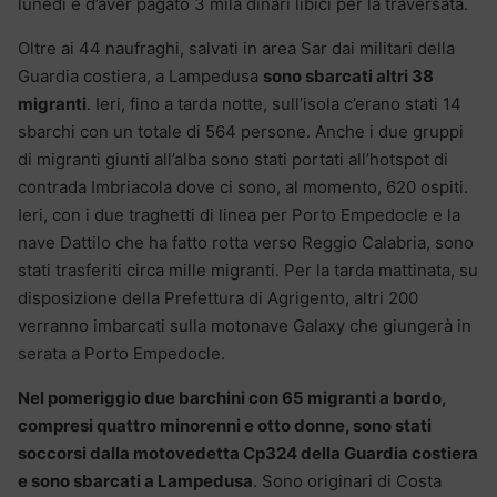
lunedì e d’aver pagato 3 mila dinari libici per la traversata.
Oltre ai 44 naufraghi, salvati in area Sar dai militari della
Guardia costiera, a Lampedusa
sono sbarcati altri 38
migranti
. Ieri, fino a tarda notte, sull’isola c’erano stati 14
sbarchi con un totale di 564 persone. Anche i due gruppi
di migranti giunti all’alba sono stati portati all’hotspot di
contrada Imbriacola dove ci sono, al momento, 620 ospiti.
Ieri, con i due traghetti di linea per Porto Empedocle e la
nave Dattilo che ha fatto rotta verso Reggio Calabria, sono
stati trasferiti circa mille migranti. Per la tarda mattinata, su
disposizione della Prefettura di Agrigento, altri 200
verranno imbarcati sulla motonave Galaxy che giungerà in
serata a Porto Empedocle.
Nel pomeriggio due barchini con 65 migranti a bordo,
compresi quattro minorenni e otto donne, sono stati
soccorsi dalla motovedetta Cp324 della Guardia costiera
e sono sbarcati a Lampedusa
. Sono originari di Costa