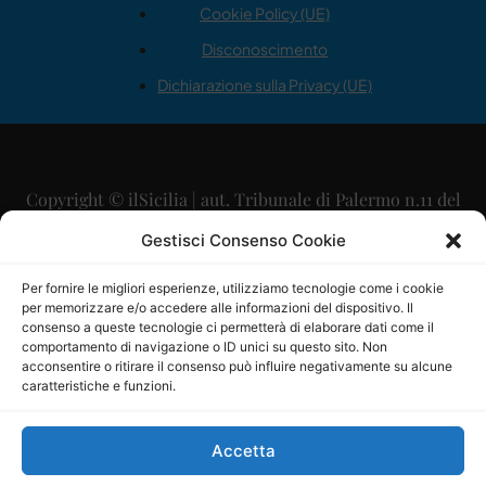
Cookie Policy (UE)
Disconoscimento
Dichiarazione sulla Privacy (UE)
Copyright © ilSicilia | aut. Tribunale di Palermo n.11 del
29/09/2015
Gestisci Consenso Cookie
Editore: Mercurio Comunicazione Soc. Coop. A.R.L.
Per fornire le migliori esperienze, utilizziamo tecnologie come i cookie
per memorizzare e/o accedere alle informazioni del dispositivo. Il
Direttore Editoriale: Maurizio Scaglione
consenso a queste tecnologie ci permetterà di elaborare dati come il
comportamento di navigazione o ID unici su questo sito. Non
Direttore Responsabile: Maria Calabrese
acconsentire o ritirare il consenso può influire negativamente su alcune
caratteristiche e funzioni.
p.zza Sant’Oliva, 9 – 90141 – Palermo – 091335557
P.IVA: 06334930820
Accetta
Mercurio Comunicazione Società Cooperativa a r.l. è