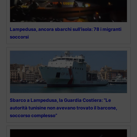
Lampedusa, ancora sbarchi sull’isola: 78 i migranti
soccorsi
Sbarco a Lampedusa, la Guardia Costiera: “Le
autorità tunisine non avevano trovato il barcone,
soccorso complesso”