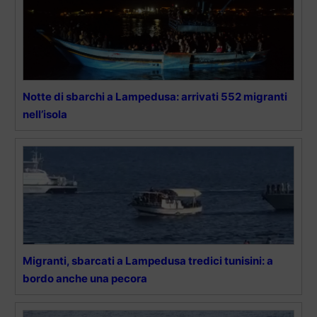
Notte di sbarchi a Lampedusa: arrivati 552 migranti
nell’isola
Migranti, sbarcati a Lampedusa tredici tunisini: a
bordo anche una pecora