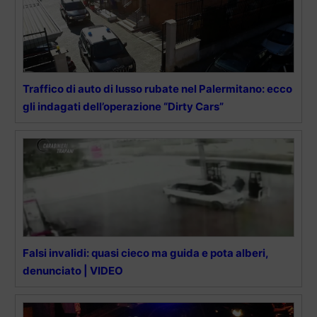
Traffico di auto di lusso rubate nel Palermitano: ecco
gli indagati dell’operazione “Dirty Cars”
Falsi invalidi: quasi cieco ma guida e pota alberi,
denunciato | VIDEO