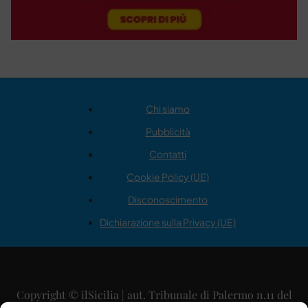
Chi siamo
Pubblicità
Contatti
Cookie Policy (UE)
Disconoscimento
Dichiarazione sulla Privacy (UE)
Copyright © ilSicilia | aut. Tribunale di Palermo n.11 del