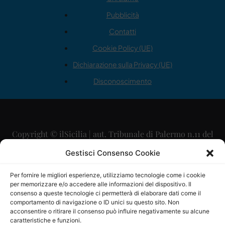
Pubblicità
Contatti
Cookie Policy (UE)
Dichiarazione sulla Privacy (UE)
Disconoscimento
Copyright © ilSicilia | aut. Tribunale di Palermo n.11 del
29/09/2015
Gestisci Consenso Cookie
Editore: Mercurio Comunicazione Soc. Coop. A.R.L.
Per fornire le migliori esperienze, utilizziamo tecnologie come i cookie
per memorizzare e/o accedere alle informazioni del dispositivo. Il
Direttore Editoriale: Maurizio Scaglione
consenso a queste tecnologie ci permetterà di elaborare dati come il
comportamento di navigazione o ID unici su questo sito. Non
Direttore Responsabile: Maria Calabrese
acconsentire o ritirare il consenso può influire negativamente su alcune
caratteristiche e funzioni.