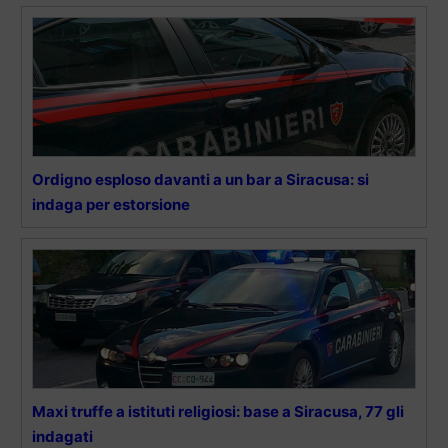
Ordigno esploso davanti a un bar a Siracusa: si
indaga per estorsione
Maxi truffe a istituti religiosi: base a Siracusa, 77 gli
indagati