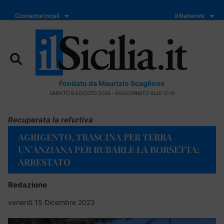
Cronache locali
Il Network
Fondato da Maurizio Scaglione
SABATO 8 AGOSTO 2026 - AGGIORNATO ALLE 10:19
Recuperata la refurtiva
AGRIGENTO, TRASCINA PER TERRA
UN’ANZIANA PER RUBARLE LA BORSETTA:
ARRESTATO
Redazione
venerdì 15 Dicembre 2023