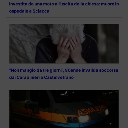
Investita da una moto all’uscita della chiesa: muore in
ospedale a Sciacca
“Non mangio da tre giorni”, 90enne invalida soccorsa
dai Carabinieri a Castelvetrano