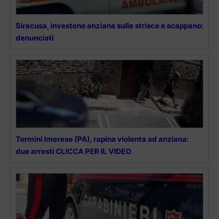
Siracusa, investono anziana sulle strisce e scappano:
denunciati
Termini Imerese (PA), rapina violenta ad anziana:
due arresti CLICCA PER IL VIDEO