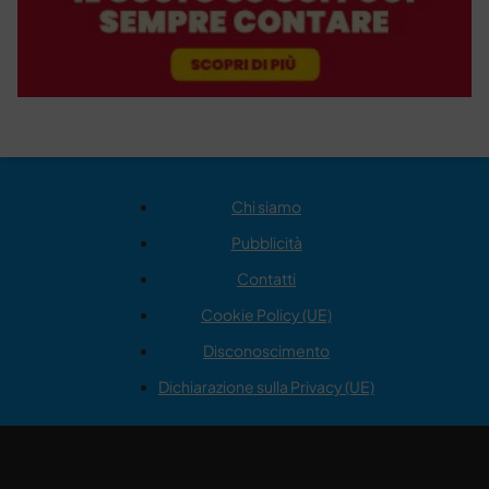
Chi siamo
Pubblicità
Contatti
Cookie Policy (UE)
Disconoscimento
Dichiarazione sulla Privacy (UE)