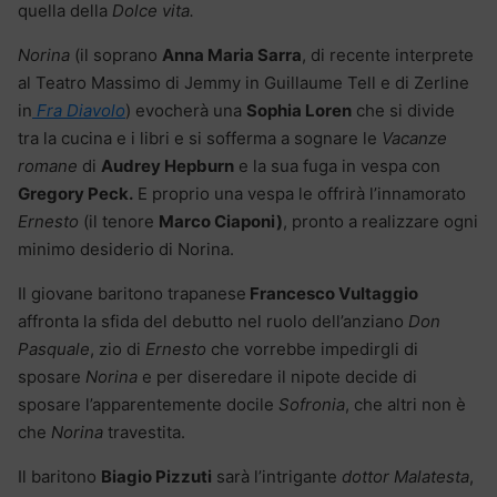
quella della
Dolce vita.
Norina
(il soprano
Anna Maria Sarra
, di recente interprete
al Teatro Massimo di Jemmy in Guillaume Tell e di Zerline
in
Fra Diavolo
) evocherà una
Sophia Loren
che si divide
tra la cucina e i libri e si sofferma a sognare le
Vacanze
romane
di
Audrey Hepburn
e la sua fuga in vespa con
Gregory Peck.
E proprio una vespa le offrirà l’innamorato
Ernesto
(il tenore
Marco Ciaponi)
, pronto a realizzare ogni
minimo desiderio di Norina.
Il giovane baritono trapanese
Francesco Vultaggio
affronta la sfida del debutto nel ruolo dell’anziano
Don
Pasquale
, zio di
Ernesto
che vorrebbe impedirgli di
sposare
Norina
e per diseredare il nipote decide di
sposare l’apparentemente docile
Sofronia
, che altri non è
che
Norina
travestita.
Il baritono
Biagio Pizzuti
sarà l’intrigante
dottor Malatesta
,