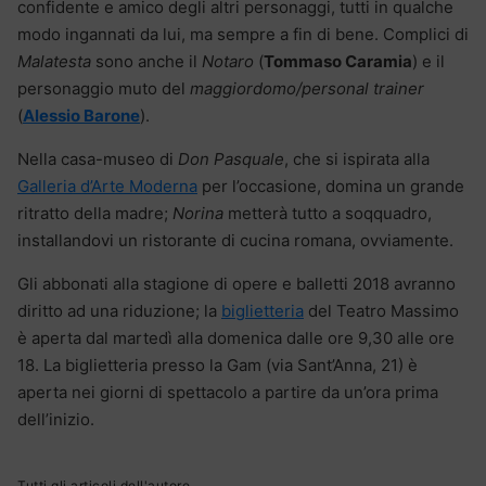
confidente e amico degli altri personaggi, tutti in qualche
modo ingannati da lui, ma sempre a fin di bene. Complici di
Malatesta
sono anche il
Notaro
(
Tommaso Caramia
) e il
personaggio muto del
maggiordomo/personal trainer
(
Alessio Barone
).
Nella casa-museo di
Don Pasquale
, che si ispirata alla
Galleria d’Arte Moderna
per l’occasione, domina un grande
ritratto della madre;
Norina
metterà tutto a soqquadro,
installandovi un ristorante di cucina romana, ovviamente.
Gli abbonati alla stagione di opere e balletti 2018 avranno
diritto ad una riduzione; la
biglietteria
del Teatro Massimo
è aperta dal martedì alla domenica dalle ore 9,30 alle ore
18. La biglietteria presso la Gam (via Sant’Anna, 21) è
aperta nei giorni di spettacolo a partire da un’ora prima
dell’inizio.
Tutti gli articoli dell'autore