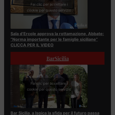
Fai clic per accettare i
cookie per questo servizio
Sala d’Ercole approva la rottamazione, Abbate:
“Norma importante per le famiglie siciliane”
CLICCA PER IL VIDEO
BarSicilia
Fai clic per accettare i
cookie per questo servizio
Bar Sicilia, a Ispica la sfida per il futuro passa