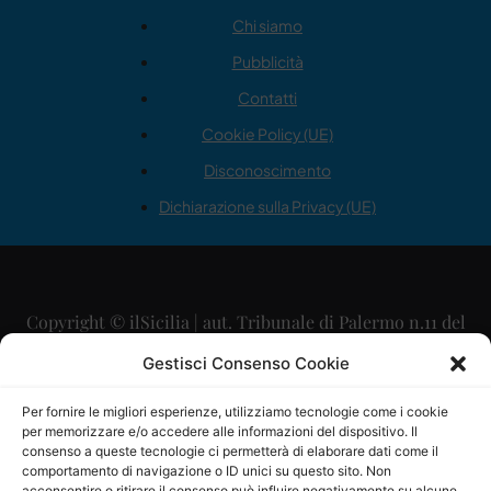
Chi siamo
Pubblicità
Contatti
Cookie Policy (UE)
Disconoscimento
Dichiarazione sulla Privacy (UE)
Copyright © ilSicilia | aut. Tribunale di Palermo n.11 del
29/09/2015
Gestisci Consenso Cookie
Editore: Mercurio Comunicazione Soc. Coop. A.R.L.
Per fornire le migliori esperienze, utilizziamo tecnologie come i cookie
per memorizzare e/o accedere alle informazioni del dispositivo. Il
Direttore Editoriale: Maurizio Scaglione
consenso a queste tecnologie ci permetterà di elaborare dati come il
comportamento di navigazione o ID unici su questo sito. Non
acconsentire o ritirare il consenso può influire negativamente su alcune