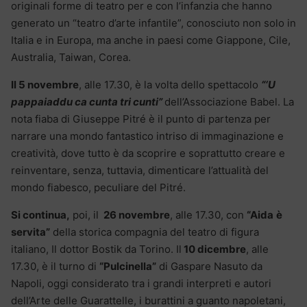
originali forme di teatro per e con l’infanzia che hanno
generato un “teatro d’arte infantile”, conosciuto non solo in
Italia e in Europa, ma anche in paesi come Giappone, Cile,
Australia, Taiwan, Corea.
Il 5 novembre
, alle 17.30, è la volta dello spettacolo
“‘U
pappaiaddu ca cunta tri cunti”
dell’Associazione Babel. La
nota fiaba di Giuseppe Pitré è il punto di partenza per
narrare una mondo fantastico intriso di immaginazione e
creatività, dove tutto è da scoprire e soprattutto creare e
reinventare, senza, tuttavia, dimenticare l’attualità del
mondo fiabesco, peculiare del Pitré.
Si continua,
poi, il
26 novembre
, alle 17.30, con
“Aida
è
servita”
della storica compagnia del teatro di figura
italiano, Il dottor Bostik da Torino. Il
10 dicembre
, alle
17.30, è il turno di
“Pulcinella”
di Gaspare Nasuto da
Napoli, oggi considerato tra i grandi interpreti e autori
dell’Arte delle Guarattelle, i burattini a guanto napoletani,