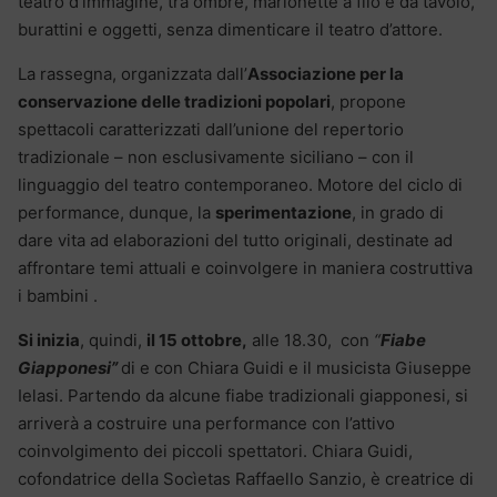
teatro d’immagine, tra ombre, marionette a filo e da tavolo,
burattini e oggetti, senza dimenticare il teatro d’attore.
La rassegna, organizzata dall’
Associazione per la
conservazione delle tradizioni popolari
, propone
spettacoli caratterizzati dall’unione del repertorio
tradizionale – non esclusivamente siciliano – con il
linguaggio del teatro contemporaneo. Motore del ciclo di
performance, dunque, la
sperimentazione
, in grado di
dare vita ad elaborazioni del tutto originali, destinate ad
affrontare temi attuali e coinvolgere in maniera costruttiva
i bambini .
Si inizia
, quindi,
il 15 ottobre,
alle 18.30, con
“
Fiabe
Giapponesi”
di e con Chiara Guidi e il musicista Giuseppe
Ielasi. Partendo da alcune fiabe tradizionali giapponesi, si
arriverà a costruire una performance con l’attivo
coinvolgimento dei piccoli spettatori. Chiara Guidi,
cofondatrice della Socìetas Raffaello Sanzio, è creatrice di