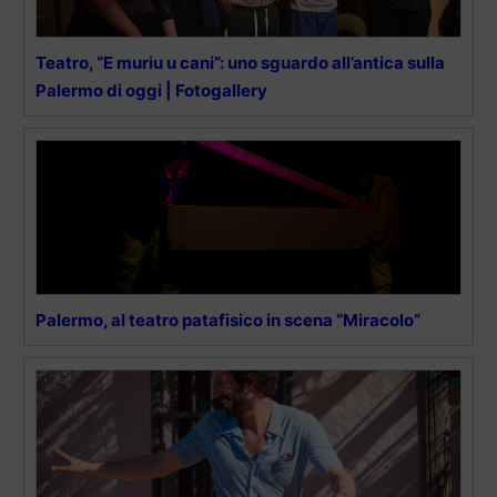
Teatro, “E muriu u cani”: uno sguardo all’antica sulla
Palermo di oggi | Fotogallery
Palermo, al teatro patafisico in scena “Miracolo”