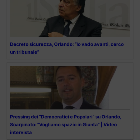
Decreto sicurezza, Orlando: “Io vado avanti, cerco
un tribunale”
Pressing dei “Democratici e Popolari” su Orlando,
Scarpinato: “Vogliamo spazio in Giunta” | Video
intervista