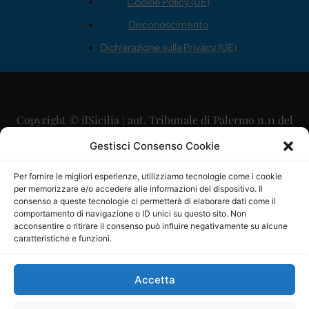
Cookie Policy (UE)
Disconoscimento
Dichiarazione sulla Privacy (UE)
Copyright © ilSicilia | aut. Tribunale di Palermo n.11 del
29/09/2015
Gestisci Consenso Cookie
Editore: Mercurio Comunicazione Soc. Coop. A.R.L.
Per fornire le migliori esperienze, utilizziamo tecnologie come i cookie
per memorizzare e/o accedere alle informazioni del dispositivo. Il
Direttore Editoriale: Maurizio Scaglione
consenso a queste tecnologie ci permetterà di elaborare dati come il
comportamento di navigazione o ID unici su questo sito. Non
Direttore Responsabile: Maria Calabrese
acconsentire o ritirare il consenso può influire negativamente su alcune
caratteristiche e funzioni.
p.zza Sant’Oliva, 9 – 90141 – Palermo – 091335557
P.IVA: 06334930820
Accetta
Mercurio Comunicazione Società Cooperativa a r.l. è