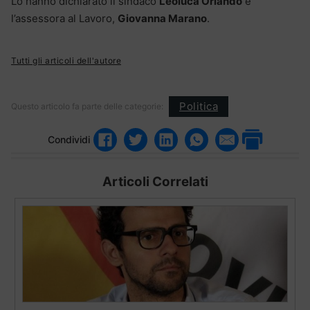
Lo hanno dichiarato il sindaco
Leoluca Orlando
e
l’assessora al Lavoro,
Giovanna Marano
.
Tutti gli articoli dell'autore
Politica
Questo articolo fa parte delle categorie:
Condividi
Articoli Correlati