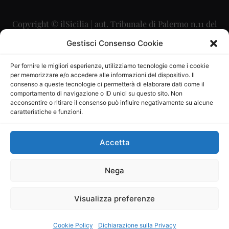
Copyright © ilSicilia | aut. Tribunale di Palermo n.11 del
29/09/2015
Gestisci Consenso Cookie
Editore: Mercurio Comunicazione Soc. Coop. A.R.L.
Per fornire le migliori esperienze, utilizziamo tecnologie come i cookie
per memorizzare e/o accedere alle informazioni del dispositivo. Il
Direttore Editoriale: Maurizio Scaglione
consenso a queste tecnologie ci permetterà di elaborare dati come il
comportamento di navigazione o ID unici su questo sito. Non
Direttore Responsabile: Maria Calabrese
acconsentire o ritirare il consenso può influire negativamente su alcune
caratteristiche e funzioni.
p.zza Sant’Oliva, 9 – 90141 – Palermo – 091335557
P.IVA: 06334930820
Accetta
Mercurio Comunicazione Società Cooperativa a r.l. è
iscritta al Registro degli Operatori di Comunicazione al
Nega
numero 26988
Visualizza preferenze
Sito gestito da
La Digitale srl
–
info@ladigitale.it
Cookie Policy
Dichiarazione sulla Privacy