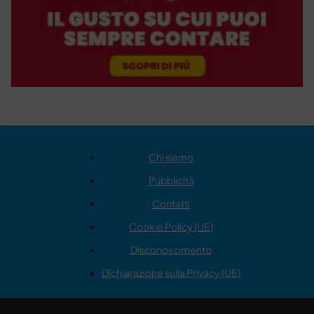
Chi siamo
Pubblicità
Contatti
Cookie Policy (UE)
Disconoscimento
Dichiarazione sulla Privacy (UE)