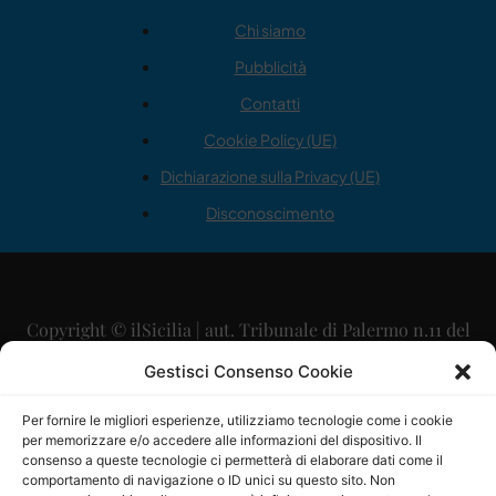
Chi siamo
Pubblicità
Contatti
Cookie Policy (UE)
Dichiarazione sulla Privacy (UE)
Disconoscimento
Copyright © ilSicilia | aut. Tribunale di Palermo n.11 del
29/09/2015
Gestisci Consenso Cookie
Editore: Mercurio Comunicazione Soc. Coop. A.R.L.
Per fornire le migliori esperienze, utilizziamo tecnologie come i cookie
per memorizzare e/o accedere alle informazioni del dispositivo. Il
Direttore Editoriale: Maurizio Scaglione
consenso a queste tecnologie ci permetterà di elaborare dati come il
comportamento di navigazione o ID unici su questo sito. Non