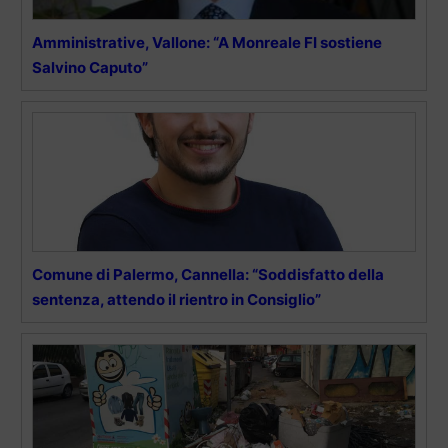
Amministrative, Vallone: “A Monreale FI sostiene
Salvino Caputo”
Comune di Palermo, Cannella: “Soddisfatto della
sentenza, attendo il rientro in Consiglio”