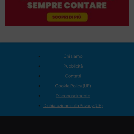
Chi siamo
Pubblicità
Contatti
Cookie Policy (UE)
Disconoscimento
Dichiarazione sulla Privacy (UE)