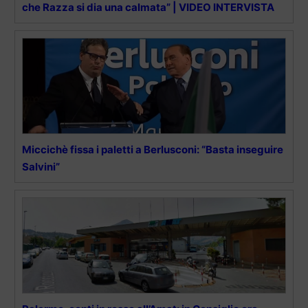
che Razza si dia una calmata” | VIDEO INTERVISTA
Miccichè fissa i paletti a Berlusconi: “Basta inseguire
Salvini”