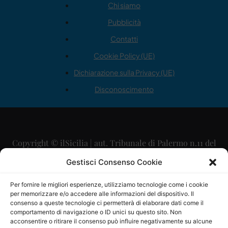
Chi siamo
Pubblicità
Contatti
Cookie Policy (UE)
Dichiarazione sulla Privacy (UE)
Disconoscimento
Copyright © ilSicilia | aut. Tribunale di Palermo n.11 del
29/09/2015
Gestisci Consenso Cookie
Editore: Mercurio Comunicazione Soc. Coop. A.R.L.
Per fornire le migliori esperienze, utilizziamo tecnologie come i cookie
per memorizzare e/o accedere alle informazioni del dispositivo. Il
Direttore Editoriale: Maurizio Scaglione
consenso a queste tecnologie ci permetterà di elaborare dati come il
comportamento di navigazione o ID unici su questo sito. Non
Direttore Responsabile: Maria Calabrese
acconsentire o ritirare il consenso può influire negativamente su alcune