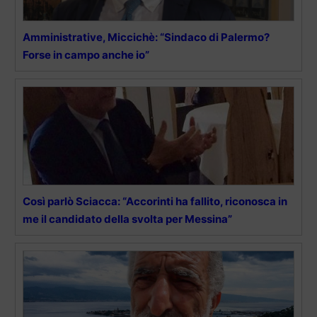
Amministrative, Miccichè: “Sindaco di Palermo?
Forse in campo anche io”
Così parlò Sciacca: “Accorinti ha fallito, riconosca in
me il candidato della svolta per Messina”