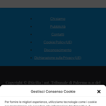
Chi siamo
Pubblicità
Contatti
Cookie Policy (UE)
Disconoscimento
Dichiarazione sulla Privacy (UE)
Copyright © ilSicilia | aut. Tribunale di Palermo n.11 del
29/09/2015
Gestisci Consenso Cookie
Editore: Mercurio Comunicazione Soc. Coop. A.R.L.
Per fornire le migliori esperienze, utilizziamo tecnologie come i cookie