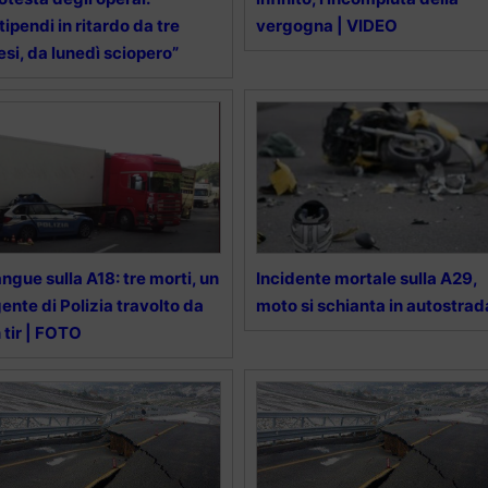
tipendi in ritardo da tre
vergogna | VIDEO
si, da lunedì sciopero”
ngue sulla A18: tre morti, un
Incidente mortale sulla A29,
ente di Polizia travolto da
moto si schianta in autostrad
 tir | FOTO