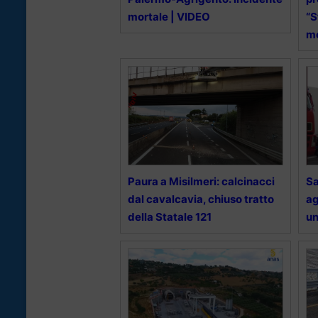
mortale | VIDEO
“S
me
Paura a Misilmeri: calcinacci
Sa
dal cavalcavia, chiuso tratto
ag
della Statale 121
un