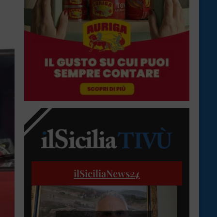
ilSiciliaNews
24