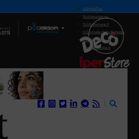
il SiciliaTivù
Siciliarurale.eu
Siciliammare.it
Il Network
Il Giornale della Bellezza
Siciliamedica.it
Sanitainsicilia.it