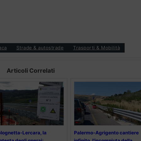
aca
Strade & autostrade
Trasporti & Mobilità
Articoli Correlati
lognetta-Lercara, la
Palermo-Agrigento cantiere
otesta degli operai:
infinito, l’incompiuta della