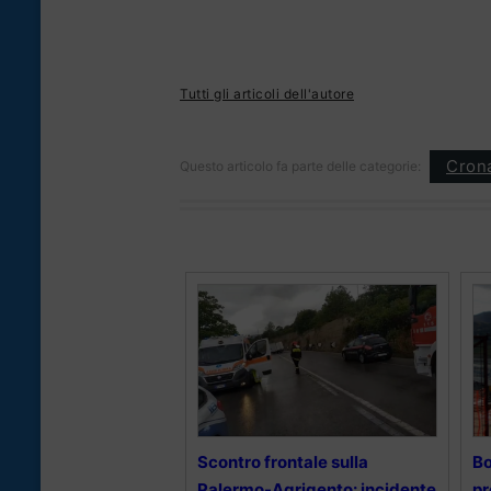
Tutti gli articoli dell'autore
Cron
Questo articolo fa parte delle categorie:
Scontro frontale sulla
Bo
Palermo-Agrigento: incidente
pr