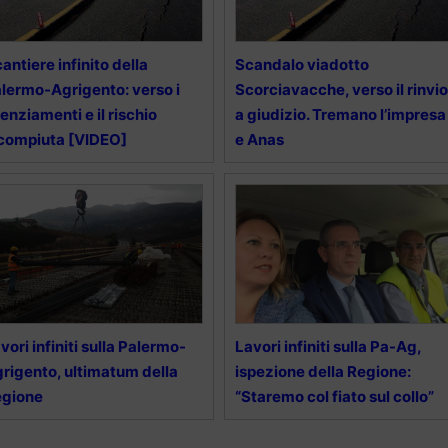
 cantiere infinito della
Scandalo viadotto
lermo-Agrigento: verso i
Scorciavacche, verso il rinvio
cenziamenti e il rischio
a giudizio. Tremano l’impresa
compiuta [VIDEO]
e Anas
vori infiniti sulla Palermo-
Lavori infiniti sulla Pa-Ag,
rigento, ultimatum della
ispezione della Regione:
egione
“Staremo col fiato sul collo”