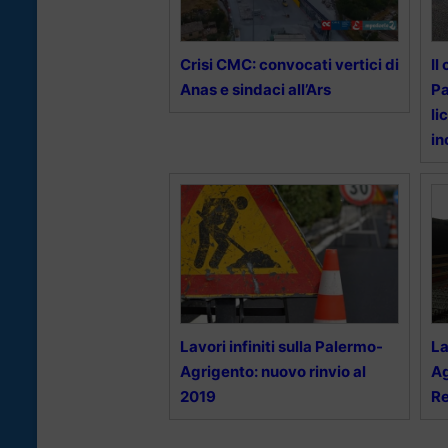
Crisi CMC: convocati vertici di
Il
Anas e sindaci all’Ars
Pa
li
in
Lavori infiniti sulla Palermo-
La
Agrigento: nuovo rinvio al
Ag
2019
R