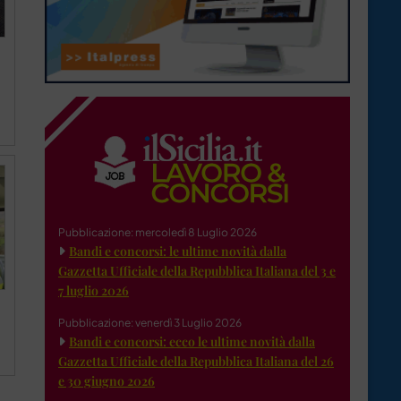
Pubblicazione: mercoledì 8 Luglio 2026
Bandi e concorsi: le ultime novità dalla
Gazzetta Ufficiale della Repubblica Italiana del 3 e
7 luglio 2026
Pubblicazione: venerdì 3 Luglio 2026
Bandi e concorsi: ecco le ultime novità dalla
Gazzetta Ufficiale della Repubblica Italiana del 26
e 30 giugno 2026