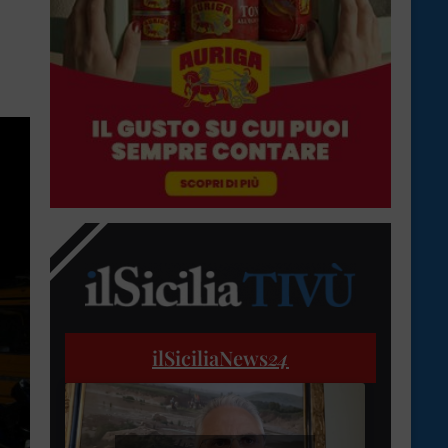
ilSiciliaNews
24