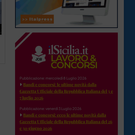
Pubblicazione: mercoledì 8 Luglio 2026
Bandi e concorsi: le ultime novità dalla
Gazzetta Ufficiale della Repubblica Italiana del 3 e
7 luglio 2026
Pubblicazione: venerdì 3 Luglio 2026
Bandi e concorsi: ecco le ultime novità dalla
Gazzetta Ufficiale della Repubblica Italiana del 26
e 30 giugno 2026