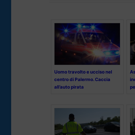
Uomo travolto e ucciso nel
As
centro di Palermo. Caccia
in
all’auto pirata
pe