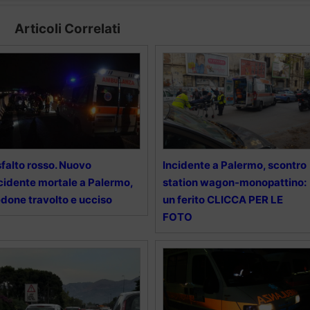
Articoli Correlati
falto rosso. Nuovo
Incidente a Palermo, scontro
cidente mortale a Palermo,
station wagon-monopattino:
done travolto e ucciso
un ferito CLICCA PER LE
FOTO