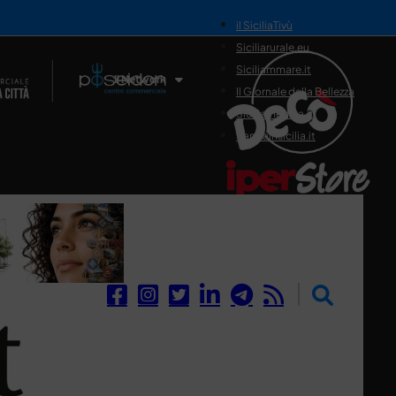
il SiciliaTivù
Siciliarurale.eu
Siciliammare.it
Il Network
Il Giornale della Bellezza
Siciliamedica.it
Sanitainsicilia.it