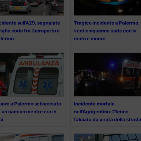
cidente sull’A29, segnalate
Tragico incidente a Palermo,
nghe code fra l’aeroporto e
venticinquenne cade con la
alermo
moto e muore
ore a Palermo schiacciato
Incidente mortale
 un camion mentre era in
nell’Agrigentino: 21enne
ci
falciata da pirata della strad