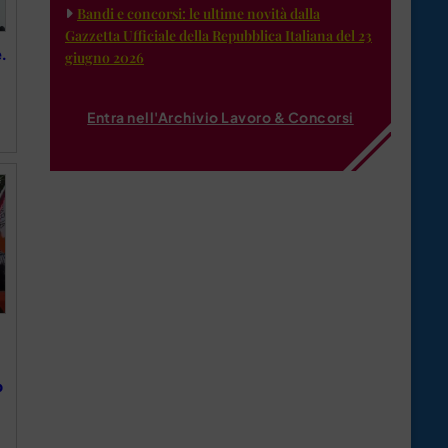
Bandi e concorsi: le ultime novità dalla
Gazzetta Ufficiale della Repubblica Italiana del 23
.
giugno 2026
Entra nell'Archivio Lavoro & Concorsi
o