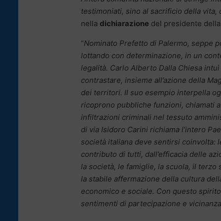
testimoniati, sino al sacrificio della vita
nella
dichiarazione
del presidente della
“
Nominato Prefetto di Palermo, seppe por
lottando con determinazione, in un contes
legalità. Carlo Alberto Dalla Chiesa intu
contrastare, insieme all’azione della Magi
dei territori. Il suo esempio interpella o
ricoprono pubbliche funzioni, chiamati a c
infiltrazioni criminali nel tessuto ammin
di via Isidoro Carini richiama l’intero Pa
società italiana deve sentirsi coinvolta: 
contributo di tutti, dall’efficacia delle
la società, le famiglie, la scuola, il te
la stabile affermazione della cultura del
economico e sociale. Con questo spirito,
sentimenti di partecipazione e vicinanz