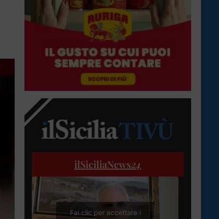
ilSiciliaNews
24
Fai clic per accettare i