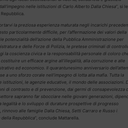
, dall’impegno nelle istituzioni di Carlo Alberto Dalla Chiesa
“, si 
 Repubblica.
tarvi la preziosa esperienza maturata negli incarichi precedent
to particolarmente difficile, per l’affermazione dei valori della
ì le potenzialità dell’azione della Pubblica Amministrazione per
stratura e delle Forze di Polizia, le pretese criminali di controll
ggi la coscienza civica e la responsabilità personale di coloro ch
ostituire un efficace argine all’illegalità, alla corruzione e alle
istrativo ed economico. Il quarantunesimo anniversario dell’atte
ese a uno sforzo corale nell’impegno di lotta alla mafia. Tutta la
le istituzioni, le agenzie educative, il mondo delle associazioni. 
 azioni di contrasto e di prevenzione, dai germi di consapevolezza 
rzo settore sapranno far sbocciare nelle giovani generazioni, dipe
la legalità e lo sviluppo di durature prospettive di progresso
 rinnovo alle famiglie Dalla Chiesa, Setti Carraro e Russo i
a della Repubblica
“, conclude Mattarella.