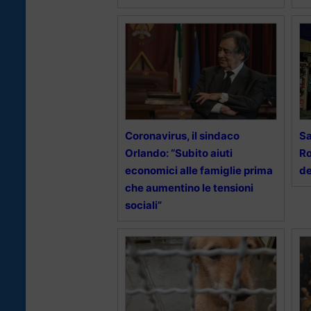
Coronavirus, il sindaco
Sa
Orlando: “Subito aiuti
Ro
economici alle famiglie prima
de
che aumentino le tensioni
sociali”