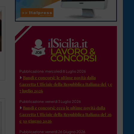
Pubblicazione: mercoledì 8 Luglio 2026
Bandi e concorsi: le ultime novità dalla
Gazzetta Ufficiale della Repubblica Italiana del 3 e
7 luglio 2026
Pubblicazione: venerdì 3 Luglio 2026
Bandi e concorsi: ecco le ultime novità dalla
Gazzetta Ufficiale della Repubblica Italiana del 26
e 30 giugno 2026
Pubblicazione: venerdì 26 Giugno 2026