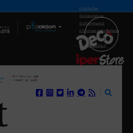
il SiciliaTivù
Siciliarurale.eu
Siciliammare.it
Il Network
Il Giornale della Bellezza
Siciliamedica.it
Sanitainsicilia.it