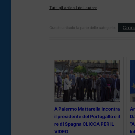
Tutti gli articoli dell'autore
Cron
Questo articolo fa parte delle categorie:
A Palermo Mattarella incontra
An
il presidente del Portogallo e il
Da
re di Spagna CLICCA PER IL
“A
VIDEO
lo