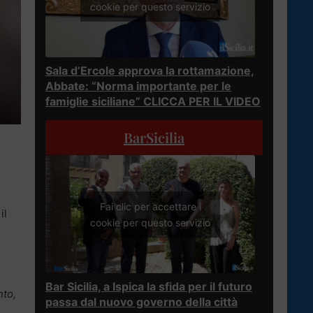
cookie per questo servizio
Sala d’Ercole approva la rottamazione,
Abbate: “Norma importante per le
famiglie siciliane” CLICCA PER IL VIDEO
BarSicilia
Fai clic per accettare i
il
cookie per questo servizio
Bar Sicilia, a Ispica la sfida per il futuro
nto,
passa dal nuovo governo della città