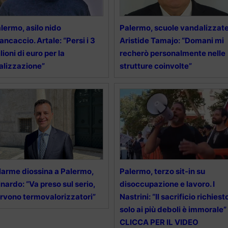
lermo, asilo nido
Palermo, scuole vandalizzate
ancaccio. Artale: “Persi i 3
Aristide Tamajo: “Domani mi
lioni di euro per la
recherò personalmente nelle
alizzazione”
strutture coinvolte”
larme diossina a Palermo,
Palermo, terzo sit-in su
nardo: “Va preso sul serio,
disoccupazione e lavoro. I
rvono termovalorizzatori”
Nastrini: “Il sacrificio richiest
solo ai più deboli è immorale”
CLICCA PER IL VIDEO