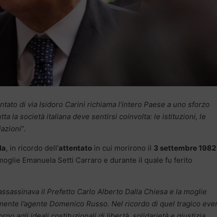
ntato di via Isidoro Carini richiama l’intero Paese a uno sforzo
ta la società italiana deve sentirsi coinvolta: le istituzioni, le
iazioni
“.
la
, in ricordo dell’
attentato
in cui morirono il
3 settembre 1982
 moglie Emanuela Setti Carraro e durante il quale fu ferito
assassinava il Prefetto Carlo Alberto Dalla Chiesa e la moglie
ente l’agente Domenico Russo. Nel ricordo di quel tragico eve
rno agli ideali costituzionali di libertà, solidarietà e giustizia