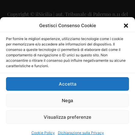
Copyright © ilSicilia | aut. Tribunale di Palermo n.11 del
29/09/2015
Gestisci Consenso Cookie
Editore: Mercurio Comunicazione Soc. Coop. A.R.L.
Per fornire le migliori esperienze, utilizziamo tecnologie come i cookie
per memorizzare e/o accedere alle informazioni del dispositivo. Il
Direttore Editoriale: Maurizio Scaglione
consenso a queste tecnologie ci permetterà di elaborare dati come il
comportamento di navigazione o ID unici su questo sito. Non
Direttore Responsabile: Maria Calabrese
acconsentire o ritirare il consenso può influire negativamente su alcune
caratteristiche e funzioni.
p.zza Sant’Oliva, 9 – 90141 – Palermo – 091335557
P.IVA: 06334930820
Accetta
Mercurio Comunicazione Società Cooperativa a r.l. è
iscritta al Registro degli Operatori di Comunicazione al
Nega
numero 26988
Visualizza preferenze
Sito gestito da
La Digitale srl
–
info@ladigitale.it
Cookie Policy
Dichiarazione sulla Privacy