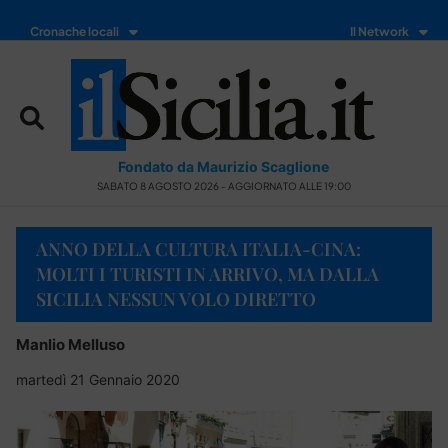
Cronache locali
Il Network
Fondato da Maurizio Scaglione
SABATO 8 AGOSTO 2026 - AGGIORNATO ALLE 19:00
ANNO DELLA CULTURA ITALIA-CINA:
MOLTI I TURISTI IN ARRIVO, MA DALLA
SICILIA NESSUN VOLO DIRETTO
Manlio Melluso
martedì 21 Gennaio 2020