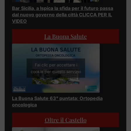
Bar Sicilia, a Ispica la sfida per il futuro passa
dal nuovo governo della città CLICCA PER IL
VIDEO
La Buona Salute
Fai clic per accettare i
cookie per questo servizio
La Buona Salute 63° puntata: Ortopedia
oncologica
Oltre il Castello