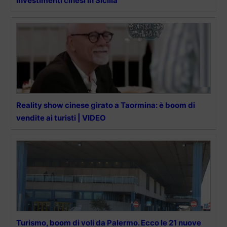
investimenti cinesi in Sicilia
Reality show cinese girato a Taormina: è boom di
vendite ai turisti | VIDEO
Turismo, boom di voli da Palermo. Ecco le 21 nuove