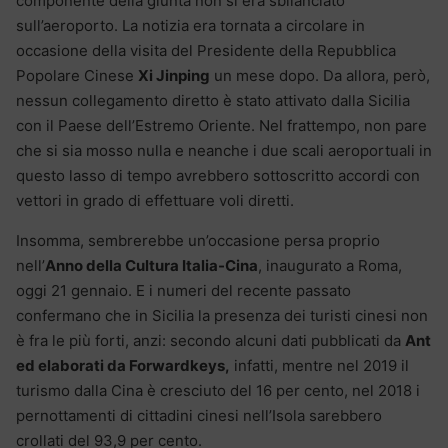
componente della giunta non si era sbilanciato
sull’aeroporto. La notizia era tornata a circolare in
occasione della visita del Presidente della Repubblica
Popolare Cinese
Xi Jinping
un mese dopo. Da allora, però,
nessun collegamento diretto è stato attivato dalla Sicilia
con il Paese dell’Estremo Oriente. Nel frattempo, non pare
che si sia mosso nulla e neanche i due scali aeroportuali in
questo lasso di tempo avrebbero sottoscritto accordi con
vettori in grado di effettuare voli diretti.
Insomma, sembrerebbe un’occasione persa proprio
nell’
Anno della Cultura Italia-Cina
, inaugurato a Roma,
oggi 21 gennaio. E i numeri del recente passato
confermano che in Sicilia la presenza dei turisti cinesi non
è fra le più forti, anzi: secondo alcuni dati pubblicati da
Ant
ed elaborati da Forwardkeys,
infatti, mentre nel 2019 il
turismo dalla Cina è cresciuto del 16 per cento, nel 2018 i
pernottamenti di cittadini cinesi nell’Isola sarebbero
crollati del 93,9 per cento.