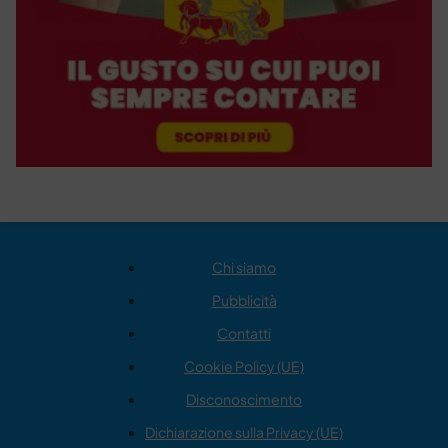
Chi siamo
Pubblicità
Contatti
Cookie Policy (UE)
Disconoscimento
Dichiarazione sulla Privacy (UE)