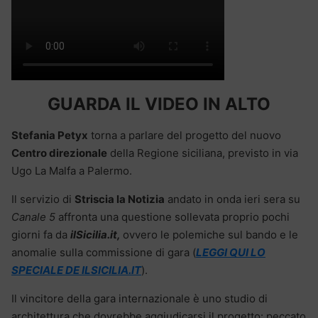
GUARDA IL VIDEO IN ALTO
Stefania Petyx
torna a parlare del progetto del nuovo
Centro direzionale
della Regione siciliana, previsto in via
Ugo La Malfa a Palermo.
Il servizio di
Striscia la Notizia
andato in onda ieri sera su
Canale 5
affronta una questione sollevata proprio pochi
giorni fa da
ilSicilia.it,
ovvero le polemiche sul bando e le
anomalie sulla commissione di gara (
LEGGI QUI LO
SPECIALE DE ILSICILIA.IT
).
Il vincitore della gara internazionale è uno studio di
architettura che dovrebbe aggiudicarsi il progetto: peccato