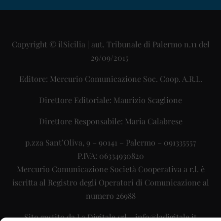
Copyright © ilSicilia | aut. Tribunale di Palermo n.11 del
29/09/2015
Editore: Mercurio Comunicazione Soc. Coop. A.R.L.
Direttore Editoriale: Maurizio Scaglione
Direttore Responsabile: Maria Calabrese
p.zza Sant’Oliva, 9 – 90141 – Palermo – 091335557
P.IVA: 06334930820
Mercurio Comunicazione Società Cooperativa a r.l. è
iscritta al Registro degli Operatori di Comunicazione al
numero 26988
Sito gestito da
La Digitale srl
–
info@ladigitale.it