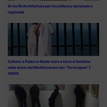
Al via IN/Architettura per l’eccellenza nazionale e
regionale
Cultura: a Palazzo Reale mare e terra si fondono
nella storia del Mediterraneo con “Terracqueo” |
VIDEO