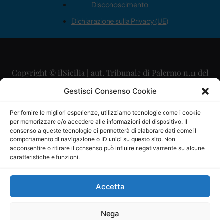
Disconoscimento
Dichiarazione sulla Privacy (UE)
Copyright © ilSicilia | aut. Tribunale di Palermo n.11 del
29/09/2015
Gestisci Consenso Cookie
Editore: Mercurio Comunicazione Soc. Coop. A.R.L.
Per fornire le migliori esperienze, utilizziamo tecnologie come i cookie
per memorizzare e/o accedere alle informazioni del dispositivo. Il
Direttore Editoriale: Maurizio Scaglione
consenso a queste tecnologie ci permetterà di elaborare dati come il
comportamento di navigazione o ID unici su questo sito. Non
Direttore Responsabile: Maria Calabrese
acconsentire o ritirare il consenso può influire negativamente su alcune
caratteristiche e funzioni.
p.zza Sant’Oliva, 9 – 90141 – Palermo – 091335557
P.IVA: 06334930820
Accetta
Mercurio Comunicazione Società Cooperativa a r.l. è
iscritta al Registro degli Operatori di Comunicazione al
Nega