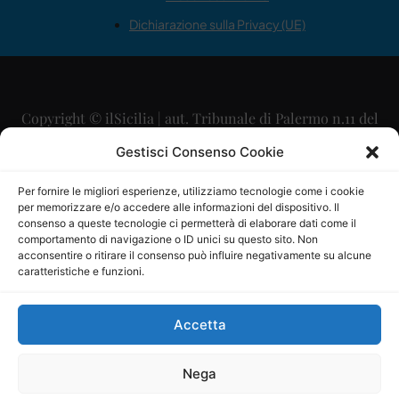
Dichiarazione sulla Privacy (UE)
Copyright © ilSicilia | aut. Tribunale di Palermo n.11 del
29/09/2015
Gestisci Consenso Cookie
Editore: Mercurio Comunicazione Soc. Coop. A.R.L.
Per fornire le migliori esperienze, utilizziamo tecnologie come i cookie
per memorizzare e/o accedere alle informazioni del dispositivo. Il
Direttore Editoriale: Maurizio Scaglione
consenso a queste tecnologie ci permetterà di elaborare dati come il
comportamento di navigazione o ID unici su questo sito. Non
Direttore Responsabile: Maria Calabrese
acconsentire o ritirare il consenso può influire negativamente su alcune
caratteristiche e funzioni.
p.zza Sant’Oliva, 9 – 90141 – Palermo – 091335557
P.IVA: 06334930820
Accetta
Mercurio Comunicazione Società Cooperativa a r.l. è
iscritta al Registro degli Operatori di Comunicazione al
Nega
numero 26988