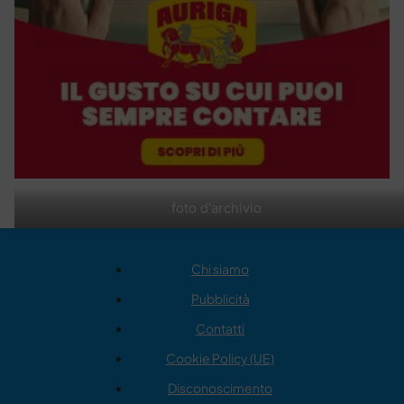
foto d'archivio
Chi siamo
Pubblicità
Contatti
Cookie Policy (UE)
Disconoscimento