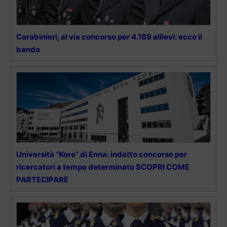
Carabinieri, al via concorso per 4.189 allievi: ecco il
bando
Università “Kore” di Enna: indetto concorso per
ricercatori a tempo determinato SCOPRI COME
PARTECIPARE