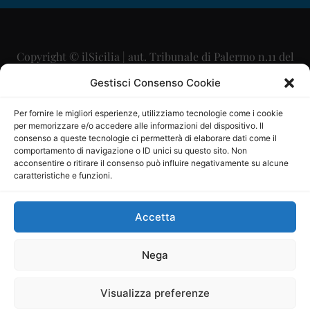
Copyright © ilSicilia | aut. Tribunale di Palermo n.11 del
29/09/2015
Gestisci Consenso Cookie
Editore: Mercurio Comunicazione Soc. Coop. A.R.L.
Per fornire le migliori esperienze, utilizziamo tecnologie come i cookie
per memorizzare e/o accedere alle informazioni del dispositivo. Il
Direttore Editoriale: Maurizio Scaglione
consenso a queste tecnologie ci permetterà di elaborare dati come il
comportamento di navigazione o ID unici su questo sito. Non
Direttore Responsabile: Maria Calabrese
acconsentire o ritirare il consenso può influire negativamente su alcune
caratteristiche e funzioni.
p.zza Sant’Oliva, 9 – 90141 – Palermo – 091335557
P.IVA: 06334930820
Accetta
Mercurio Comunicazione Società Cooperativa a r.l. è
iscritta al Registro degli Operatori di Comunicazione al
Nega
numero 26988
Visualizza preferenze
Sito gestito da
La Digitale srl
–
info@ladigitale.it