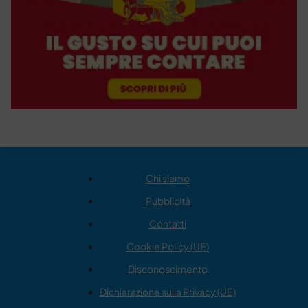
Chi siamo
Pubblicità
Contatti
Cookie Policy (UE)
Disconoscimento
Dichiarazione sulla Privacy (UE)