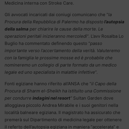
Medicina interna con Stroke Care.
Gli avvocati incaricati dai coniugi comunicano che “
la
Procura della Repubblica di Palermo ha disposto
l’autopsia
della salma
per chiarire le cause della morte. Le
operazioni peritali inizieranno mercoledì
“. L’avv Rosalba Lo
Buglio ha commentato definendo questo “
passo
importante verso l’accertamento della verità. Valuteremo
con la famiglia le prossime mosse ed è probabile che
nomineremo un collegio di parte formato da un medico
legale ed uno specialista in malattie infettive
“.
Fonti egiziane hanno riferito all’ANSA che “
il Capo della
Procura di Sharm el-Sheikh ha istituito una Commissione
per condurre
indagini nel resort
“
Sultan Garden dove
alloggiava piccolo Andrea Mirabile e i suoi genitori nella
località balneare egiziana. Il magistrato ha assicurato che
premerà sul Dipartimento di medicina legale per ottenere
il referto dell’autopsia egiziana in maniera “accelerata” e