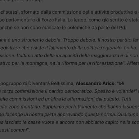
ci stessi, sfornato dalla commissione delle attività produttive e 
o parlamentare di Forza Italia. La legge, come già scritto è stat
i, anche se non sono mancate le polemiche da parte del Pd.
ne è uno strumento debole. Troppo debole. Il nostro partito far
istrare che esiste il fallimento della politica regionale. Lo ha
sione. L’ultimo atto della incapacità della maggioranza è di non
ativo per la montagna, ne la riforma per la riforestazione
”. Affer
capogruppo di Diventerà Bellissima,
Alessandrò Aricò
: “
Mi
 terza commissione il partito democratico. Spesso e volentieri
elle commissioni ed un’altra le affermazioni dal pulpito. Tutti
elle zone montane. Sappiamo perfettamente che hanno bisogno
iamo facendo la nostra parte approvando questa norma. Qualcuno
 ha lasciato le casse vuote e ancora non abbiamo capito nella sc
questi comuni
”.