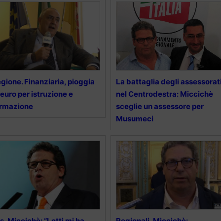
gione. Finanziaria, pioggia
La battaglia degli assessorat
 euro per istruzione e
nel Centrodestra: Miccichè
ormazione
sceglie un assessore per
Musumeci
s, Miccichè: “Lotti mi ha
Regionali, Miccichè: