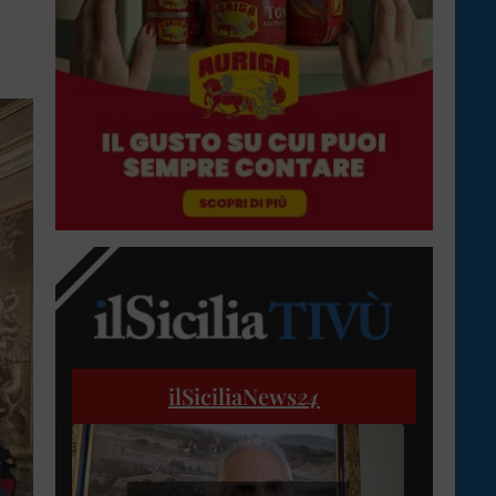
ilSiciliaNews
24