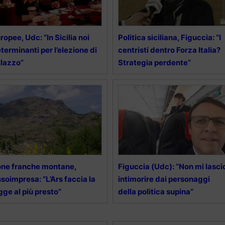
ropee, Udc: “In Sicilia noi
Politica siciliana, Figuccia: “I
terminanti per l’elezione di
centristi dentro Forza Italia?
lazzo”
Strategia perdente”
ne franche montane,
Figuccia (Udc): “Non mi lasci
soimpresa: “L’Ars faccia la
intimorire dai personaggi
gge al più presto”
della politica supina”