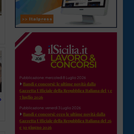
Pubblicazione: mercoledì 8 Luglio 2026
Bandi e concorsi: le ultime novità dalla
Gazzetta Ufficiale della Repubblica Italiana del 3 e
7 luglio 2026
o
Pubblicazione: venerdì 3 Luglio 2026
Bandi e concorsi: ecco le ultime novità dalla
Gazzetta Ufficiale della Repubblica Italiana del 26
e 30 giugno 2026