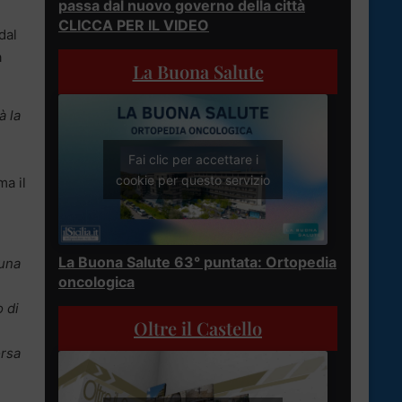
passa dal nuovo governo della città
CLICCA PER IL VIDEO
dal
a
La Buona Salute
à la
Fai clic per accettare i
cookie per questo servizio
ma il
La Buona Salute 63° puntata: Ortopedia
 una
oncologica
 di
Oltre il Castello
orsa