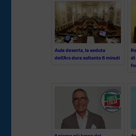
Aula deserta, la seduta
Re
dell’Ars dura soltanto 6 minuti
di
f
Il giorno più lungo del
Ar