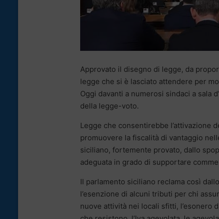
Approvato il disegno di legge, da propo
legge che si è lasciato attendere per molti
Oggi davanti a numerosi sindaci a sala d’
della legge-voto.
Legge che consentirebbe l’attivazione de
promuovere la fiscalità di vantaggio nell
siciliano, fortemente provato, dallo spop
adeguata in grado di supportare commerci
Il parlamento siciliano reclama così dal
l’esenzione di alcuni tributi per chi ass
nuove attività nei locali sfitti, l’esonero
che resistono, l’Iva agevolata, le agevola