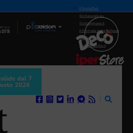
il SiciliaTivù
Siciliarurale.eu
Siciliammare.it
Il Network
Il Giornale della Bellezza
Siciliamedica.it
Sanitainsicilia.it