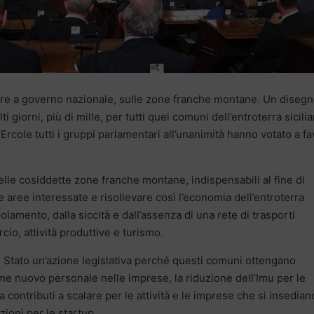
rre a governo nazionale, sulle zone franche montane. Un disegn
 giorni, più di mille, per tutti quei comuni dell’entroterra sicili
Ercole tutti i gruppi parlamentari all’unanimità hanno votato a f
lle cosiddette zone franche montane, indispensabili al fine di
e aree interessate e risollevare così l’economia dell’entroterra
olamento, dalla siccità e dall’assenza di una rete di trasporti
o, attività produttive e turismo.
lo Stato un’azione legislativa perché questi comuni ottengano
ume nuovo personale nelle imprese, la riduzione dell’Imu per le
 da contributi a scalare per le attività e le imprese che si insedian
zioni per le startup.