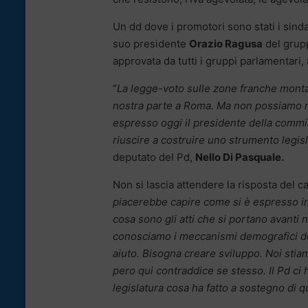
Un dd dove i promotori sono stati i sinda
suo presidente
Orazio Ragusa
del grupp
approvata da tutti i gruppi parlamentar
“
La legge-voto sulle zone franche monta
nostra parte a Roma. Ma non possiamo reg
espresso oggi il presidente della commis
riuscire a costruire uno strumento legisl
deputato del Pd,
Nello Di Pasquale.
Non si lascia attendere la risposta del 
piacerebbe capire come si è espresso in
cosa sono gli atti che si portano avanti n
conosciamo i meccanismi demografici d
aiuto. Bisogna creare sviluppo. Noi st
pero qui contraddice se stesso. Il Pd ci
legislatura cosa ha fatto a sostegno di 