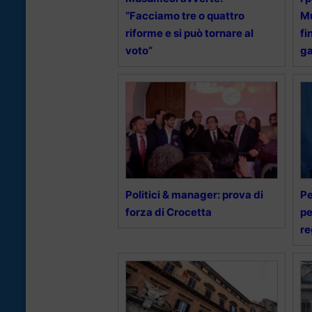
“Facciamo tre o quattro
Mu
riforme e si può tornare al
fi
voto”
g
Politici & manager: prova di
Pe
forza di Crocetta
pe
re