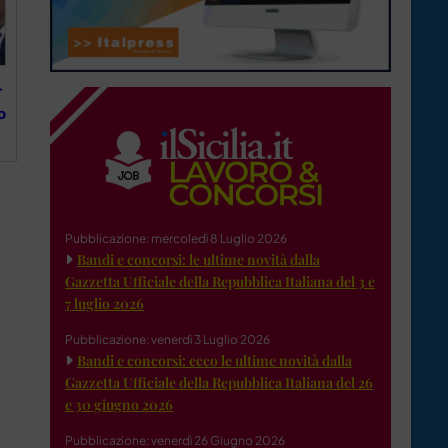
-
o
Pubblicazione: mercoledì 8 Luglio 2026
Bandi e concorsi: le ultime novità dalla
Gazzetta Ufficiale della Repubblica Italiana del 3 e
7 luglio 2026
Pubblicazione: venerdì 3 Luglio 2026
Bandi e concorsi: ecco le ultime novità dalla
Gazzetta Ufficiale della Repubblica Italiana del 26
e 30 giugno 2026
Pubblicazione: venerdì 26 Giugno 2026