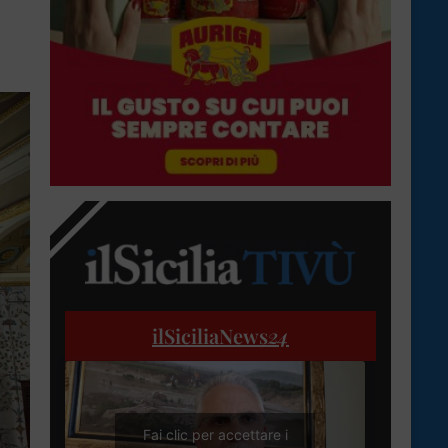
ilSiciliaNews
24
Fai clic per accettare i