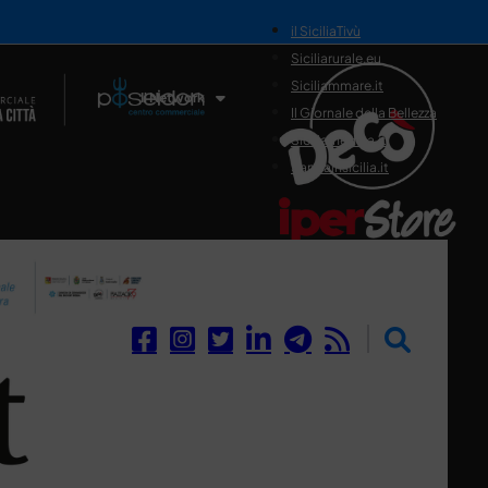
il SiciliaTivù
Siciliarurale.eu
Siciliammare.it
Il Network
Il Giornale della Bellezza
Siciliamedica.it
Sanitainsicilia.it