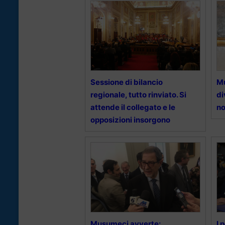
Sessione di bilancio
Mu
regionale, tutto rinviato. Si
di
attende il collegato e le
no
opposizioni insorgono
Musumeci avverte:
I 