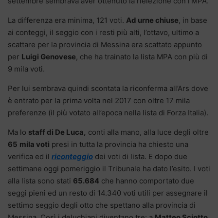
settembre sembrava aver ottenuto la rielezione con l’MPA.
La differenza era minima, 121 voti.
Ad urne chiuse
, in base
ai conteggi, il seggio con i resti più alti, l’ottavo, ultimo a
scattare per la provincia di Messina era scattato appunto
per
Luigi Genovese
, che ha trainato la lista MPA con più di
9 mila voti.
Per lui sembrava quindi scontata la riconferma all’Ars dove
è entrato per la prima volta nel 2017 con oltre 17 mila
preferenze (il più votato all’epoca nella lista di Forza Italia).
Ma lo
staff di De Luca,
conti alla mano, alla luce degli oltre
65
mila voti
presi in tutta la provincia ha chiesto una
verifica ed il
riconteggio
dei voti di lista. E dopo due
settimane oggi pomeriggio il Tribunale ha dato l’esito. I voti
alla lista sono stati
65.684
che hanno comportato due
seggi pieni ed un resto di 14.340 voti utili per assegnare il
settimo seggio degli otto che spettano alla provincia di
Messina. Così i deluchiani diventano tre: a
Matteo Sciotto