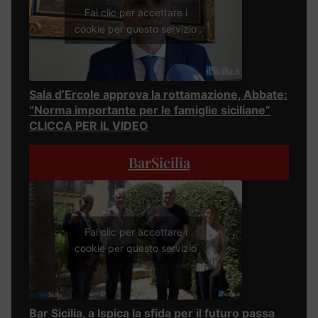
Fai clic per accettare i
cookie per questo servizio
Sala d’Ercole approva la rottamazione, Abbate:
“Norma importante per le famiglie siciliane”
CLICCA PER IL VIDEO
BarSicilia
Fai clic per accettare i
cookie per questo servizio
Bar Sicilia, a Ispica la sfida per il futuro passa