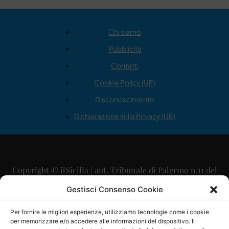
Chi siamo
Pubblicità
Contatti
Cookie Policy (UE)
Disconoscimento
Dichiarazione sulla Privacy (UE)
Copyright © ilSicilia | aut. Tribunale di Palermo n.11 del
29/09/2015
Gestisci Consenso Cookie
Editore: Mercurio Comunicazione Soc. Coop. A.R.L.
Per fornire le migliori esperienze, utilizziamo tecnologie come i cookie
per memorizzare e/o accedere alle informazioni del dispositivo. Il
Direttore Editoriale: Maurizio Scaglione