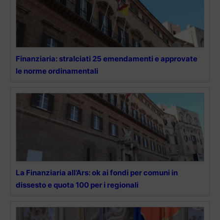
Finanziaria: stralciati 25 emendamenti e approvate
le norme ordinamentali
La Finanziaria all’Ars: ok ai fondi per comuni in
dissesto e quota 100 per i regionali