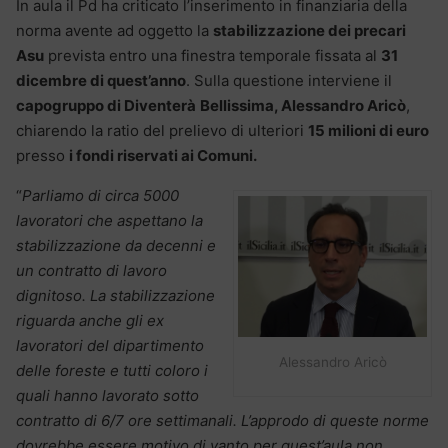
In aula il Pd ha criticato l’inserimento in finanziaria della
norma avente ad oggetto la
stabilizzazione dei precari
Asu
prevista entro una finestra temporale fissata al
31
dicembre di quest’anno
. Sulla questione interviene il
capogruppo di Diventerà
Bellissima, Alessandro Aricò
,
chiarendo la ratio del prelievo di ulteriori
15 milioni di euro
presso
i fondi riservati ai Comuni.
“
Parliamo di circa 5000
lavoratori che aspettano la
stabilizzazione da decenni e
un contratto di lavoro
dignitoso. La stabilizzazione
riguarda anche gli ex
lavoratori del dipartimento
Alessandro Aricò
delle foreste e tutti coloro i
quali hanno lavorato sotto
contratto di 6/7 ore settimanali. L’approdo di queste norme
dovrebbe essere motivo di vanto per quest’aula non