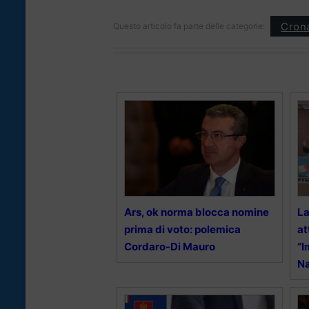
Cron
Questo articolo fa parte delle categorie:
Ars, ok norma blocca nomine
La
prima di voto: polemica
at
Cordaro-Di Mauro
“I
Na