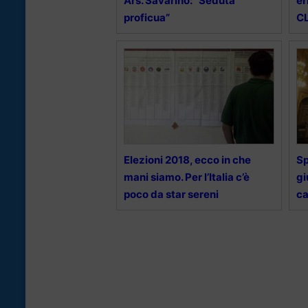
Ars. Savarino: “Seduta
er
proficua”
CL
Elezioni 2018, ecco in che
Sp
mani siamo. Per l’Italia c’è
gi
poco da star sereni
ca