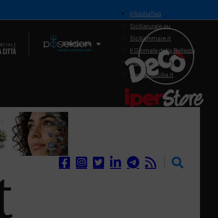
il SiciliaTivù
Siciliarurale.eu
Siciliammare.it
Il Network
Il Giornale della Bellezza
Siciliamedica.it
Sanitainsicilia.it