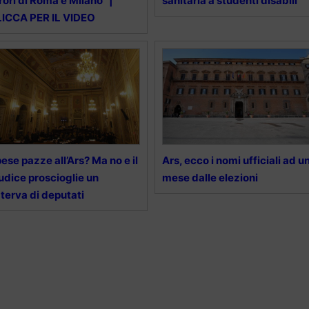
rori di Roma e Milano” |
sanitaria a studenti disabili
ICCA PER IL VIDEO
ese pazze all’Ars? Ma no e il
Ars, ecco i nomi ufficiali ad u
udice proscioglie un
mese dalle elezioni
terva di deputati