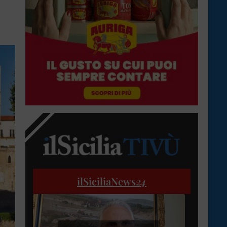
ilSiciliaNews
24