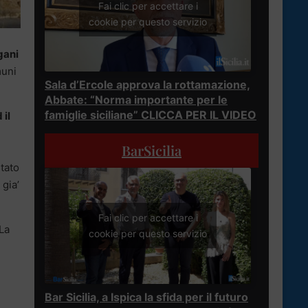
Fai clic per accettare i
cookie per questo servizio
gani
muni
Sala d’Ercole approva la rottamazione,
Abbate: “Norma importante per le
famiglie siciliane” CLICCA PER IL VIDEO
 il
BarSicilia
stato
 gia’
Fai clic per accettare i
 La
cookie per questo servizio
Bar Sicilia, a Ispica la sfida per il futuro