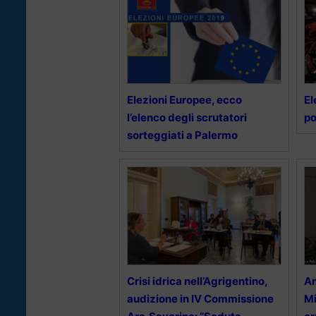
Elezioni Europee, ecco
El
l’elenco degli scrutatori
po
sorteggiati a Palermo
Crisi idrica nell’Agrigentino,
Am
audizione in IV Commissione
Mi