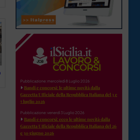
n
Pubblicazione: mercoledì 8 Luglio 2026
Bandi e concorsi: le ultime novità dalla
Gazzetta Ufficiale della Repubblica Italiana del 3 e
7 luglio 2026
Pubblicazione: venerdì 3 Luglio 2026
Bandi e concorsi: ecco le ultime novità dalla
Gazzetta Ufficiale della Repubblica Italiana del 26
e 30 giugno 2026