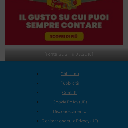
[Fonte GDS, 19.03.2018]
Chi siamo
Pubblicità
Contatti
Cookie Policy (UE)
Disconoscimento
Dichiarazione sulla Privacy (UE)