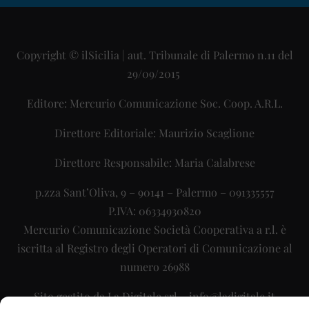
Copyright © ilSicilia | aut. Tribunale di Palermo n.11 del
29/09/2015
Editore: Mercurio Comunicazione Soc. Coop. A.R.L.
Direttore Editoriale: Maurizio Scaglione
Direttore Responsabile: Maria Calabrese
p.zza Sant’Oliva, 9 – 90141 – Palermo – 091335557
P.IVA: 06334930820
Mercurio Comunicazione Società Cooperativa a r.l. è
iscritta al Registro degli Operatori di Comunicazione al
numero 26988
Sito gestito da
La Digitale srl
–
info@ladigitale.it