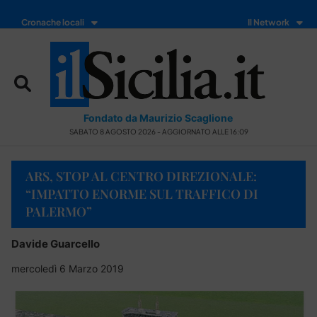
Cronache locali
Il Network
Fondato da Maurizio Scaglione
SABATO 8 AGOSTO 2026 - AGGIORNATO ALLE 16:09
ARS, STOP AL CENTRO DIREZIONALE:
“IMPATTO ENORME SUL TRAFFICO DI
PALERMO”
Davide Guarcello
mercoledì 6 Marzo 2019